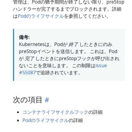
管理は、Podの猶予期間が終了しない限り、preStop
ハンドラーが完了するまでブロックされます。詳細
は
Podのライフサイクル
を参照してください。
備考:
Kubernetesは、Podが
終了
したときにのみ
preStopイベントを送信します。 これは、Pod
が
完了
したときにpreStopフックが呼び出され
ないことを意味します。 この制限は
issue
#55087
で追跡されています。
次の項目
コンテナライフサイクルフック
の詳細
Podのライフサイクル
の詳細