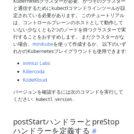
Kubernetesクラスターが必要、かつそのクラスター
と通信するためにkubectlコマンドラインツールが設
定されている必要があります。 このチュートリアル
は、コントロールプレーンのホストとして動作して
いない少なくとも2つのノードを持つクラスターで実
行することをおすすめします。 まだクラスターがな
い場合、
minikube
を使って作成するか、 以下のいず
れかのKubernetesプレイグラウンドも使用できます:
iximiuz Labs
Killercoda
KodeKloud
バージョンを確認するには次のコマンドを実行して
ください:
.
kubectl version
postStartハンドラーとpreStop
ハンドラーを定義する