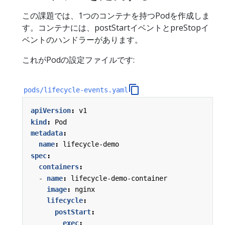
この課題では、1つのコンテナを持つPodを作成しま
す。コンテナには、postStartイベントとpreStopイ
ベントのハンドラーがあります。
これがPodの設定ファイルです:
pods/lifecycle-events.yaml
apiVersion
:
v1
kind
:
Pod
metadata
:
name
:
lifecycle-demo
spec
:
containers
:
- 
name
:
lifecycle-demo-container
image
:
nginx
lifecycle
:
postStart
:
exec
: