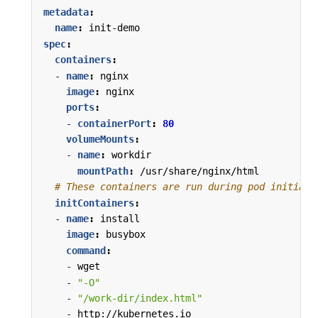
metadata
:
name
:
init-demo
spec
:
containers
:
- 
name
:
nginx
image
:
nginx
ports
:
- 
containerPort
:
80
volumeMounts
:
- 
name
:
workdir
mountPath
:
/usr/share/nginx/html
# These containers are run during pod initiali
initContainers
:
- 
name
:
install
image
:
busybox
command
:
- 
wget
- 
"-O"
- 
"/work-dir/index.html"
- 
http://kubernetes.io