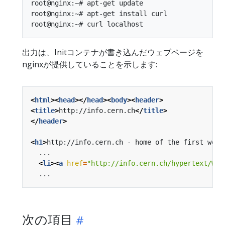
root@nginx:~# apt-get update

root@nginx:~# apt-get install curl

出力は、Initコンテナが書き込んだウェブページを
nginxが提供していることを示します:
<
html
><
head
></
head
><
body
><
header
>
<
title
>
http://info.cern.ch
</
title
>
</
header
>
<
h1
>
http://info.cern.ch - home of the first webs
<
li
><
a
href
=
"http://info.cern.ch/hypertext/WWW
次の項目