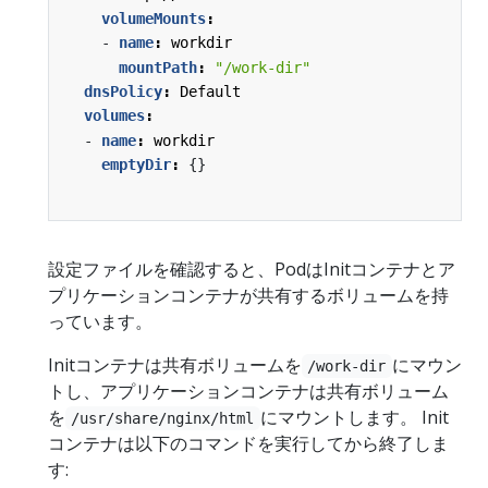
volumeMounts
:
- 
name
:
workdir
mountPath
:
"/work-dir"
dnsPolicy
:
Default
volumes
:
- 
name
:
workdir
emptyDir
:
{}
設定ファイルを確認すると、PodはInitコンテナとア
プリケーションコンテナが共有するボリュームを持
っています。
Initコンテナは共有ボリュームを
にマウン
/work-dir
トし、アプリケーションコンテナは共有ボリューム
を
にマウントします。 Init
/usr/share/nginx/html
コンテナは以下のコマンドを実行してから終了しま
す: