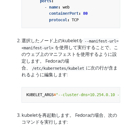
ports
:
- 
name
:
web
containerPort
:
80
protocol
:
TCP
選択したノード上のkubeletを
--manifest-url=
を使用して実行することで、こ
<manifest-url>
のウェブ上のマニフェストを使用するように設
定します。 Fedoraの場
合、
に次の行が含ま
/etc/kubernetes/kubelet
れるように編集します:
KUBELET_ARGS
=
"--cluster-dns=10.254.0.10 --
kubeletを再起動します。 Fedoraの場合、次の
コマンドを実行します: