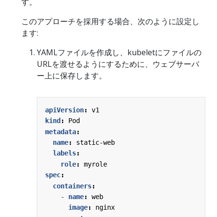
す。
このアプローチを採用する場合、次のように設定し
ます:
YAMLファイルを作成し、kubeletにファイルの
URLを渡せるようにするために、ウェブサーバ
ー上に保存します。
apiVersion
:
v1
kind
:
Pod
metadata
:
name
:
static-web
labels
:
role
:
myrole
spec
:
containers
:
- 
name
:
web
image
:
nginx