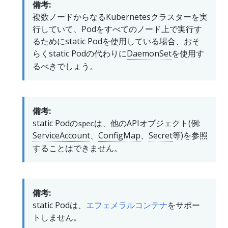
備考:
複数ノードからなるKubernetesクラスターを実
行していて、Podをすべてのノード上で実行す
るためにstatic Podを使用している場合、おそ
らくstatic Podの代わりに
DaemonSet
を使用す
るべきでしょう。
備考:
static Podの
は、他のAPIオブジェクト(例:
spec
ServiceAccount
、
ConfigMap
、
Secret
等)を参照
することはできません。
備考:
static Podは、
エフェメラルコンテナ
をサポー
トしません。