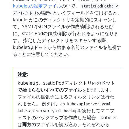
kubeletの設定ファイル
の中で、
staticPodPath: <
というフィールドを使用すると、
ディレクトリの場所>
kubeletがこのディレクトリを定期的にスキャンし
て、YAML/JSONファイルが作成/削除されるたび
に、static Podの作成/削除が行われるようになりま
す。 指定したディレクトリをスキャンする際、
kubeletはドットから始まる名前のファイルを無視す
ることに注意してください。
注意:
kubeletは、static Podディレクトリ内の
ドット
で始まらないすべてのファイル
を処理します。
ファイルの拡張子によるフィルタリングは行わ
れません。 例えば、
cp kube-apiserver.yaml
を実行してマニフ
kube-apiserver.yaml.backup
ェストのバックアップを作成した場合、kubelet
は
両方の
ファイルを読み込み、それぞれから