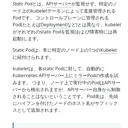
Static Pod
とは、
APIサーバー
が監視せず、特定のノ
ード上のkubeletデーモンによって直接管理される
Podです。 コントロールプレーンに管理される
Pod(たとえば
Deployment
など)とは異なり、kubelet
がそれぞれのstatic Podを監視(および障害時には再
起動)します。
Static Podは、常に特定のノード上の1つの
Kubelet
に紐付けられます。
kubeletは、各static Podに対して、自動的に
Kubernetes APIサーバー上に
ミラーPod
の作成を試
みます。 つまり、ノード上で実行中のPodはAPIサー
バーから検出されますが、APIサーバー自身から制御
されることはないということです。 Pod名は、先頭
にハイフンを付けたノードのホスト名がサフィック
スとして追加されます。