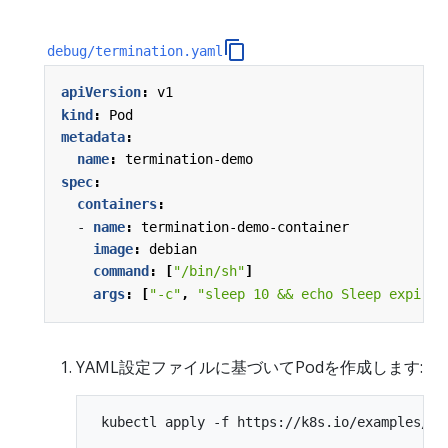
debug/termination.yaml
apiVersion
:
v1
kind
:
Pod
metadata
:
name
:
termination-demo
spec
:
containers
:
- 
name
:
termination-demo-container
image
:
debian
command
:
[
"/bin/sh"
]
args
:
[
"-c"
,
"sleep 10 && echo Sleep expired
YAML設定ファイルに基づいてPodを作成します: