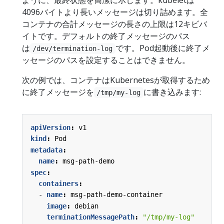
ように、最終状態を簡潔に示します。kubeletは
4096バイトより長いメッセージは切り詰めます。全
コンテナの合計メッセージの長さの上限は12キビバ
イトです。デフォルトの終了メッセージのパス
は
です。Pod起動後に終了メ
/dev/termination-log
ッセージのパスを設定することはできません。
次の例では、コンテナはKubernetesが取得するため
に終了メッセージを
に書き込みます:
/tmp/my-log
apiVersion
:
v1
kind
:
Pod
metadata
:
name
:
msg-path-demo
spec
:
containers
:
- 
name
:
msg-path-demo-container
image
:
debian
terminationMessagePath
:
"/tmp/my-log"