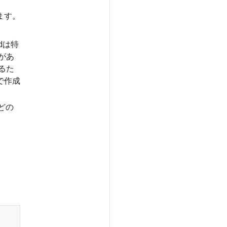
ます。
dは特
があ
るた
で作成
どの