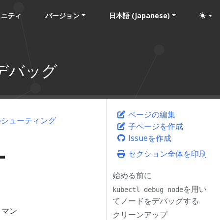
ュニティ
バージョン
日本語 (Japanese)
のデバッグ
ページの編集
ルシューティング
子ページを作成
Issueを作成
ー
セクション全体を印刷
始める前に
を用い
kubectl debug node
てノードをデバッグする
コマン
クリーンアップ