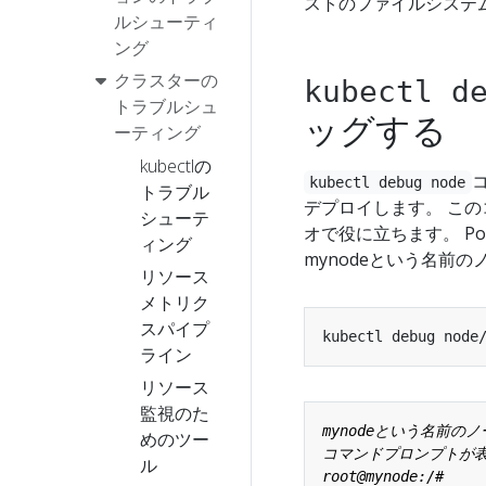
ストのファイルシステ
ルシューティ
ング
クラスターの
kubectl d
トラブルシュ
ッグする
ーティング
kubectlの
kubectl debug node
トラブル
デプロイします。 こ
シューテ
オで役に立ちます。 P
ィング
mynodeという名前
リソース
メトリク
スパイプ
kubectl debug node
ライン
リソース
監視のた
めのツー
ル