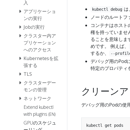
入
は
kubectl debug
アプリケーショ
ノードのルートフ
ンの実行
コンテナはホストのI
Jobの実行
権を持っていませ
クラスター内ア
ることを意味しま
プリケーション
めです。 例えば、
へのアクセス
するか、
--profil
Kubernetesを拡
デバッグ用のPod
張する
特定のプロパティ
TLS
クラスターデー
クリーンア
モンの管理
ネットワーク
デバッグ用のPodの
Extend kubectl
with plugins
(EN)
GPUのスケジュ
ーリング