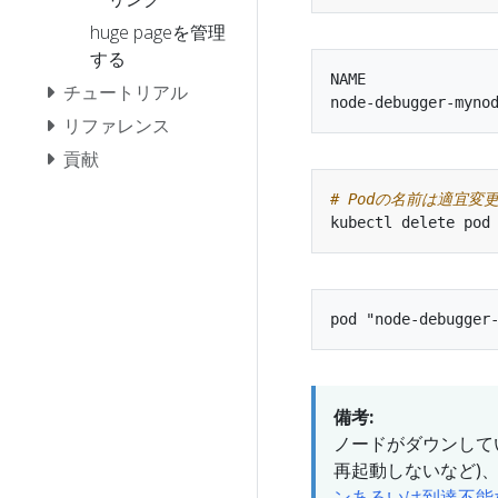
huge pageを管理
する
NAME               
チュートリアル
リファレンス
貢献
# Podの名前は適宜変
備考:
ノードがダウンしてい
再起動しないなど)
ンあるいは到達不能