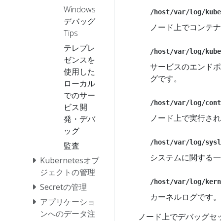
Windows
/host/var/log/kube
デバッグ
ノード上でコンテナ
Tips
テレプレ
/host/var/log/kube
ゼンスを
サービスのエンドポ
使用した
グです。
ローカル
でのサー
/host/var/log/cont
ビス開
ノード上で実行され
発・デバ
ッグ
/host/var/log/sysl
監査
システムに関する一
Kubernetesオブ
ジェクトの管理
/host/var/log/kern
Secretの管理
カーネルログです。
アプリケーショ
ンへのデータ注
ノード上でデバッグセ