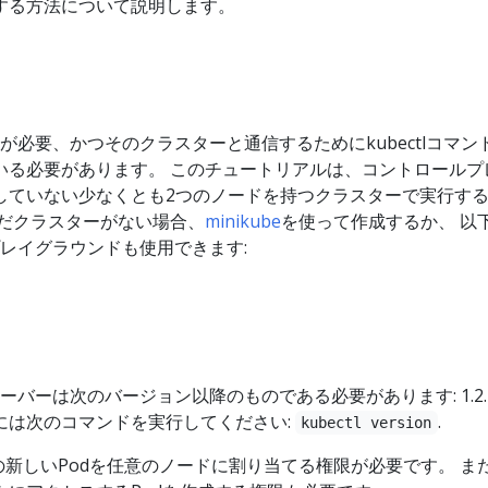
する方法について説明します。
スターが必要、かつそのクラスターと通信するためにkubectlコマン
いる必要があります。 このチュートリアルは、コントロールプ
していない少なくとも2つのノードを持つクラスターで実行す
まだクラスターがない場合、
minikube
を使って作成するか、 以
esプレイグラウンドも使用できます:
esサーバーは次のバージョン以降のものである必要があります: 1.2.
には次のコマンドを実行してください:
.
kubectl version
の新しいPodを任意のノードに割り当てる権限が必要です。 ま