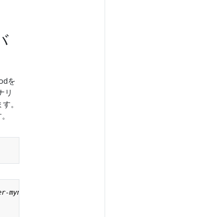
バ
odを
ナリ
ます。
す。