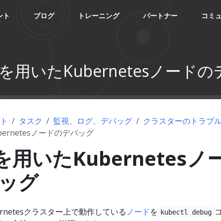
ント
ブログ
トレーニング
パートナー
コミ
ctlを用いたKubernetesノード
ント
タスク
監視、ログ、デバッグ
クラスターのトラブ
ubernetesノードのデバッグ
lを用いたKubernetesノ
ッグ
rnetesクラスター上で動作している
ノード
を
kubectl debug