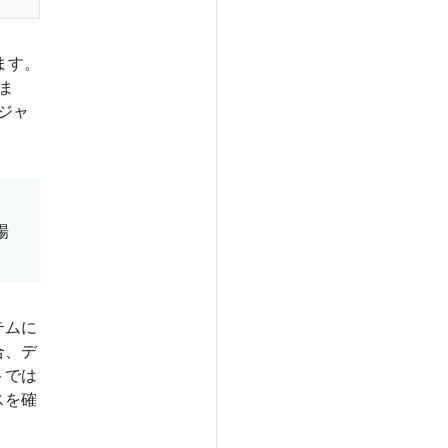
ます。
ま
ジャ
場
テムに
合、デ
トでは
スを確