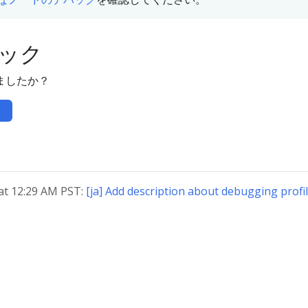
ック
ましたか？
t 12:29 AM PST:
[ja] Add description about debugging profi