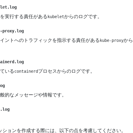
let.log
を実行する責任がある
からのログです。
kubelet
-proxy.log
イントへのトラフィックを指示する責任がある
から
kube-proxy
ainerd.log
ている
プロセスからのログです。
containerd
og
般的なメッセージや情報です。
.log
ッションを作成する際には、以下の点を考慮してください。