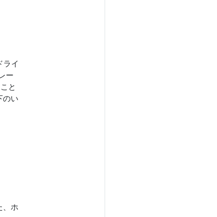
ドライ
レー
ること
下のい
た、ホ