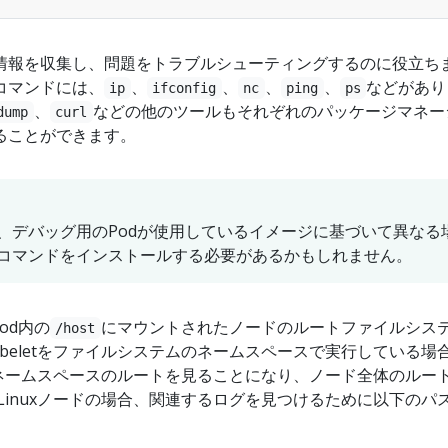
情報を収集し、問題をトラブルシューティングするのに役立ち
コマンドには、
、
、
、
、
などがあり
ip
ifconfig
nc
ping
ps
、
などの他のツールもそれぞれのパッケージマネー
dump
curl
ることができます。
、デバッグ用のPodが使用しているイメージに基づいて異なる
コマンドをインストールする必要があるかもしれません。
od内の
にマウントされたノードのルートファイルシス
/host
ubeletをファイルシステムのネームスペースで実行している場
のネームスペースのルートを見ることになり、ノード全体のルー
Linuxノードの場合、関連するログを見つけるために以下のパ