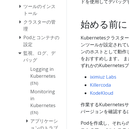
ドを使用してデバッグ
ツールのインス
トール
始める前に
クラスターの管
理
Podとコンテナの
Kubernetesクラ
設定
ンツールが設定されて
ンのホストとして動作
監視、ログ、デ
をおすすめします。 
バッグ
ずれかのKubernet
Logging in
Kubernetes
iximiuz Labs
(EN)
Killercoda
Monitoring
KodeKloud
in
作業するKubernet
Kubernetes
バージョンを確認する
(EN)
アプリケーシ
Podを作成し、それら
ョンのトラブ