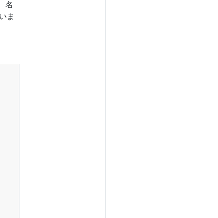
、名
いま