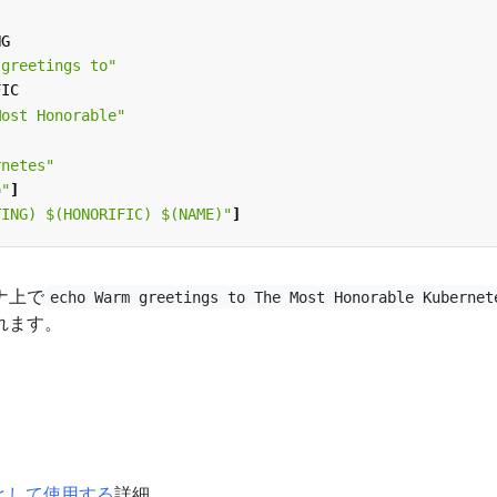
NG
 greetings to"
FIC
Most Honorable"
rnetes"
o"
]
TING) $(HONORIFIC) $(NAME)"
]
ナ上で
echo Warm greetings to The Most Honorable Kubernet
れます。
数として使用する
詳細