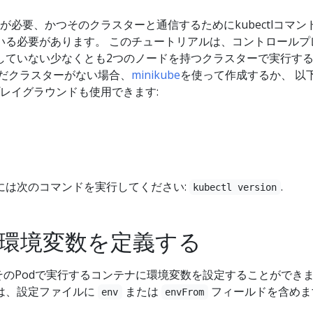
スターが必要、かつそのクラスターと通信するためにkubectlコマン
いる必要があります。 このチュートリアルは、コントロールプ
していない少なくとも2つのノードを持つクラスターで実行す
まだクラスターがない場合、
minikube
を使って作成するか、 以
esプレイグラウンドも使用できます:
には次のコマンドを実行してください:
.
kubectl version
環境変数を定義する
そのPodで実行するコンテナに環境変数を設定することができ
は、設定ファイルに
または
フィールドを含めま
env
envFrom