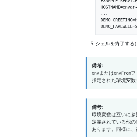
EXAMPLE_SERVICE
HOSTNAME=envar-
...

DEMO_GREETING=H
シェルを終了する
備考:
または
フ
env
envFrom
指定された環境変数
備考:
環境変数は互いに参
定義されている他の
あります。同様に、