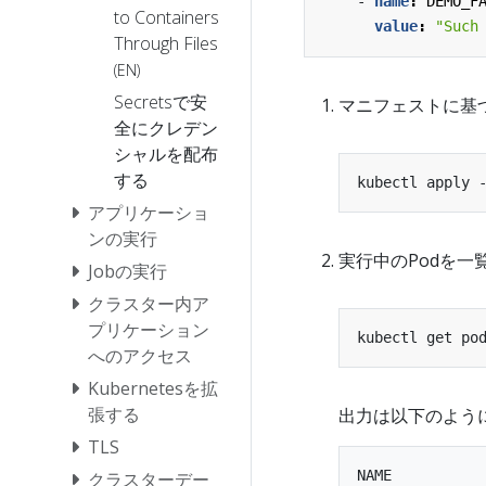
- 
name
:
DEMO_F
to Containers
value
:
"Such
Through Files
(EN)
Secretsで安
マニフェストに基づ
全にクレデン
シャルを配布
する
アプリケーショ
ンの実行
実行中のPodを一
Jobの実行
クラスター内ア
プリケーション
kubectl get po
へのアクセス
Kubernetesを拡
張する
出力は以下のように
TLS
NAME           
クラスターデー