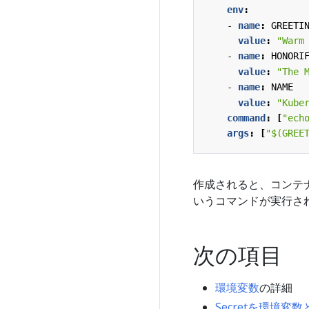
env
:
- 
name
:
GREETI
value
:
"Warm
- 
name
:
HONORI
value
:
"The 
- 
name
:
NAME
value
:
"Kube
command
:
[
"ech
args
:
[
"$(GREE
作成されると、コンテ
いうコマンドが実行さ
次の項目
環境変数
の詳細
Secretを環境変