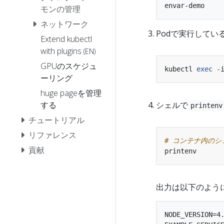
モンの管理
ネットワーク
Podで実行してい
Extend kubectl
with plugins
(EN)
GPUのスケジュ
kubectl 
exec
ーリング
huge pageを管理
する
シェルで
printenv
チュートリアル
リファレンス
# コンテナ内の
貢献
出力は以下のように
NODE_VERSION=4.