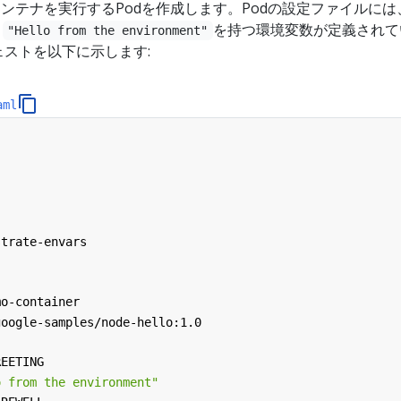
ンテナを実行するPodを作成します。Podの設定ファイルには
値
を持つ環境変数が定義されて
"Hello from the environment"
ェストを以下に示します:
aml
strate-envars
mo-container
google-samples/node-hello:1.0
REETING
o from the environment"