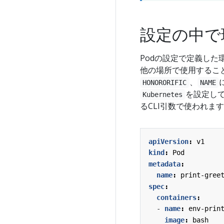
設定の中で
Podの設定で定義した
他の場所で使用するこ
、
HONORORIFIC
NAME
を設定し
Kubernetes
るCLI引数で使われま
apiVersion
:
v1
kind
:
Pod
metadata
:
name
:
print-gree
spec
:
containers
:
- 
name
:
env-prin
image
:
bash