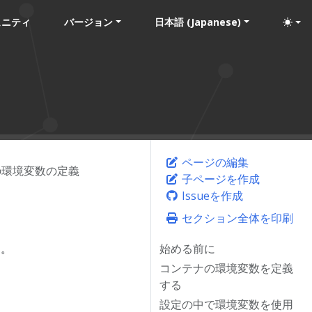
ュニティ
バージョン
日本語 (Japanese)
ページの編集
の環境変数の定義
子ページを作成
Issueを作成
セクション全体を印刷
す。
始める前に
コンテナの環境変数を定義
する
設定の中で環境変数を使用