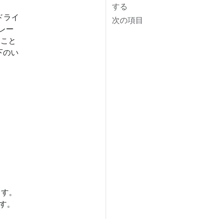
する
ドライ
次の項目
レー
ること
下のい
ます。
す。