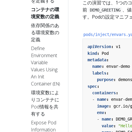
を定義する
この演習では、1つのコ
コンテナの環
前
、
DEMO_GREETING
境変数の定義
す。Podの設定マニフ
依存関係のあ
る環境変数の
pods/inject/envars.y
定義
apiVersion
:
v1
Define
kind
:
Pod
Environment
metadata
:
Variable
name
:
envar-demo
Values Using
labels
:
An Init
purpose
:
demon
Container
(EN)
spec
:
環境変数によ
containers
:
りコンテナに
- 
name
:
envar-de
Pod情報を共
image
:
gcr.io/
env
:
有する
- 
name
:
DEMO_G
Expose Pod
value
:
"Hell
Information