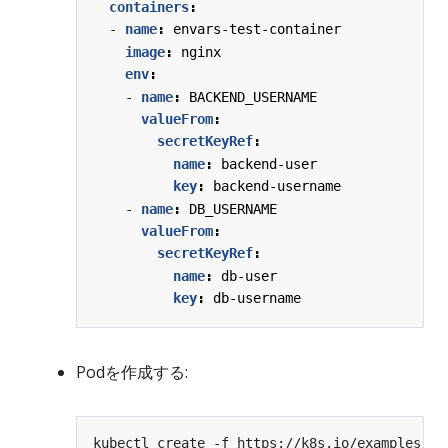
containers
:
- 
name
:
envars-test-container
image
:
nginx
env
:
- 
name
:
BACKEND_USERNAME
valueFrom
:
secretKeyRef
:
name
:
backend-user
key
:
backend-username
- 
name
:
DB_USERNAME
valueFrom
:
secretKeyRef
:
name
:
db-user
key
:
db-username
Podを作成する: