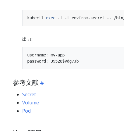
kubectl 
exec
 -i -t envfrom-secret -- /bin/sh
出力:
username: my-app

参考文献
Secret
Volume
Pod