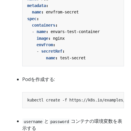
metadata
:
name
:
envfrom-secret
spec
:
containers
:
- 
name
:
envars-test-container
image
:
nginx
envFrom
:
- 
secretRef
:
name
:
test-secret
Podを作成する:
と
コンテナの環境変数を表
username
password
示する