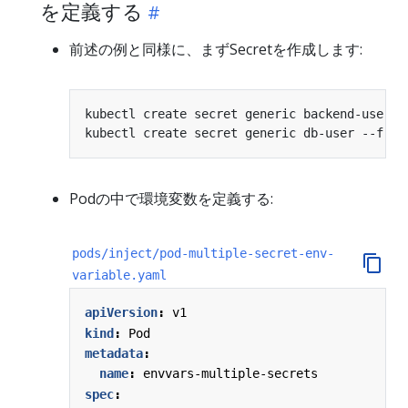
を定義する
前述の例と同様に、まずSecretを作成します:
kubectl create secret generic backend-user -
kubectl create secret generic db-user --from
Podの中で環境変数を定義する:
pods/inject/pod-multiple-secret-env-
variable.yaml
apiVersion
:
v1
kind
:
Pod
metadata
:
name
:
envvars-multiple-secrets
spec
: