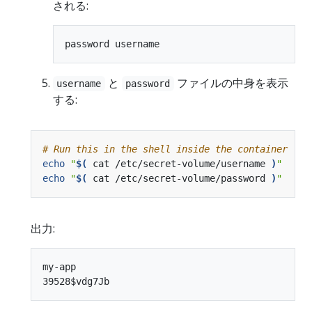
される:
と
ファイルの中身を表示
username
password
する:
# Run this in the shell inside the container
echo
"
$(
 cat /etc/secret-volume/username 
)
"
echo
"
$(
 cat /etc/secret-volume/password 
)
"
出力:
my-app
