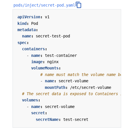
pods/inject/secret-pod.yaml
apiVersion
:
v1
kind
:
Pod
metadata
:
name
:
secret-test-pod
spec
:
containers
:
- 
name
:
test-container
image
:
nginx
volumeMounts
:
# name must match the volume name belo
- 
name
:
secret-volume
mountPath
:
/etc/secret-volume
# The secret data is exposed to Containers in 
volumes
:
- 
name
:
secret-volume
secret
:
secretName
:
test-secret