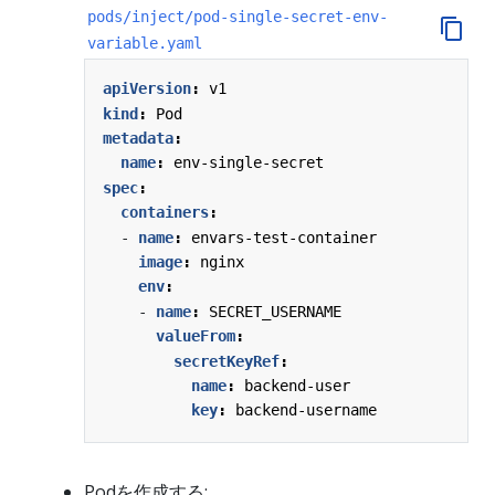
pods/inject/pod-single-secret-env-
variable.yaml
apiVersion
:
v1
kind
:
Pod
metadata
:
name
:
env-single-secret
spec
:
containers
:
- 
name
:
envars-test-container
image
:
nginx
env
:
- 
name
:
SECRET_USERNAME
valueFrom
:
secretKeyRef
:
name
:
backend-user
key
:
backend-username
Podを作成する: