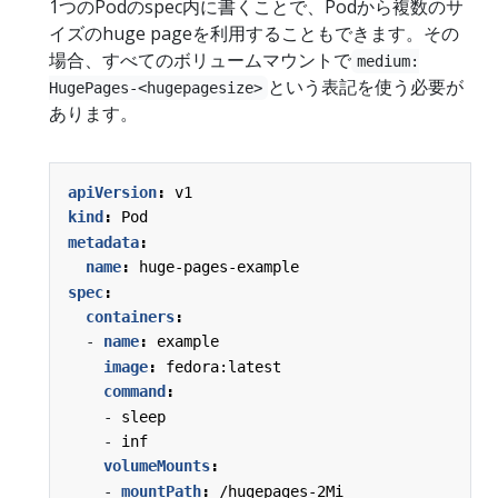
1つのPodのspec内に書くことで、Podから複数のサ
イズのhuge pageを利用することもできます。その
場合、すべてのボリュームマウントで
medium:
という表記を使う必要が
HugePages-<hugepagesize>
あります。
apiVersion
:
v1
kind
:
Pod
metadata
:
name
:
huge-pages-example
spec
:
containers
:
- 
name
:
example
image
:
fedora:latest
command
:
- 
sleep
- 
inf
volumeMounts
:
- 
mountPath
:
/hugepages-2Mi