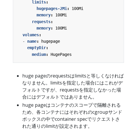
limits
:
hugepages-2Mi
:
100Mi
memory
:
100Mi
requests
:
memory
:
100Mi
volumes
:
- 
name
:
hugepage
emptyDir
:
medium
:
HugePages
huge pageのrequestsはlimitsと等しくなければ
なりません。limitsを指定した場合にはこれがデ
フォルトですが、requestsを指定しなかった場
合にはデフォルトではありません。
huge pageはコンテナのスコープで隔離される
ため、各コンテナにはそれぞれのcgroupサンド
ボックスの中でcontainer specでリクエストさ
れた通りのlimitが設定されます。