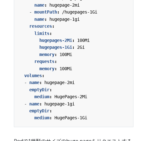
name
:
hugepage-2mi
- 
mountPath
:
/hugepages-1Gi
name
:
hugepage-1gi
resources
:
limits
:
hugepages-2Mi
:
100Mi
hugepages-1Gi
:
2Gi
memory
:
100Mi
requests
:
memory
:
100Mi
volumes
:
- 
name
:
hugepage-2mi
emptyDir
:
medium
:
HugePages-2Mi
- 
name
:
hugepage-1gi
emptyDir
:
medium
:
HugePages-1Gi
Podで1種類のサイズのhuge pageをリクエストする