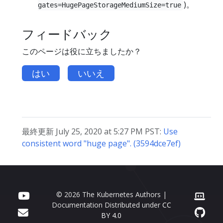
)。
gates=HugePageStorageMediumSize=true
フィードバック
このページは役に立ちましたか？
はい
いいえ
最終更新 July 25, 2020 at 5:27 PM PST:
Use
consistent word "huge page". (3594dce7ef)
© 2026 The Kubernetes Authors |
Documentation Distributed under
CC
BY 4.0