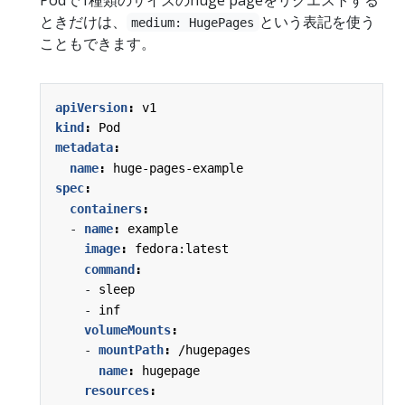
ときだけは、
という表記を使う
medium: HugePages
こともできます。
apiVersion
:
v1
kind
:
Pod
metadata
:
name
:
huge-pages-example
spec
:
containers
:
- 
name
:
example
image
:
fedora:latest
command
:
- 
sleep
- 
inf
volumeMounts
:
- 
mountPath
:
/hugepages
name
:
hugepage
resources
: