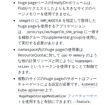
huge pageベースのEmptyDirボリュームは、
Podがリクエストしたよりも大きなサイズのペ
ージメモリーを使用できません。
に
を指定して取得した
shmget()
SHM_HUGETLB
huge pageを使用するアプリケーション
は、
に一致す
/proc/sys/vm/hugetlb_shm_group
る補助グループ(supplemental group)を使用し
て実行する必要があります。
namespace内のhuge pageの使用量は、
ResourceQuotaに対して
や
のよう
cpu
memory
な他の計算リソースと同じように
hugepages-
というトークンを使用することで制御で
<size>
きます。
複数のサイズのhuge pageのサポートはフィー
チャーゲートによる設定が必要です。
kubelet
と
kube-apiserver
上で、
フィーチャーゲー
HugePageStorageMediumSize
ト
を使用すると有効にできます(
--feature-