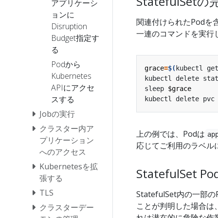
StatefulSe
アプリケーシ
ョンに
関連付けられたPodを含
Disruption
一連のコマンドを実行し
Budget指定す
る
Podから
grace
=
$(
kubectl ge
Kubernetes
kubectl delete sta
APIにアクセ
sleep 
$grace
スする
kubectl delete pvc
Jobの実行
クラスター内ア
上の例では、Podは
ap
プリケーション
応じてご利用のラベル
へのアクセス
Kubernetesを拡
StatefulSet
張する
TLS
StatefulSet内の一部
ことが判明した場合は、手
クラスターデー
れは潜在的に危険な作