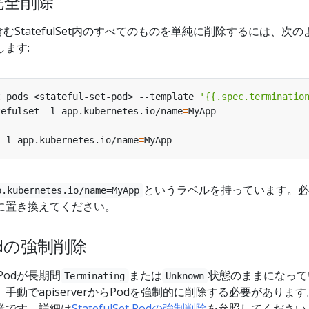
tの完全削除
むStatefulSet内のすべてのものを単純に削除するには、次の
ます:
t pods <stateful-set-pod> --template 
'{{.spec.terminatio
tefulset -l app.kubernetes.io/name
=
 -l app.kubernetes.io/name
=
というラベルを持っています。必
p.kubernetes.io/name=MyApp
に置き換えてください。
 Podの強制削除
のPodが長期間
または
状態のままになって
Terminating
Unknown
動でapiserverからPodを強制的に削除する必要があります
業です。詳細は
StatefulSet Podの強制削除
を参照してください