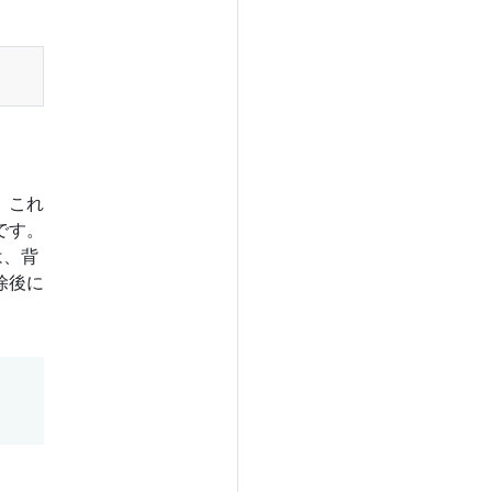
。これ
です。
は、背
除後に