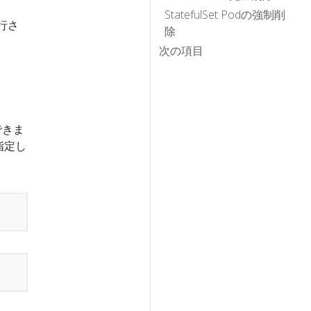
StatefulSet Podの強制削
行さ
除
次の項目
できま
指定し