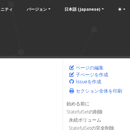
ュニティ
バージョン
日本語 (Japanese)
ページの編集
子ページを作成
Issueを作成
セクション全体を印刷
始める前に
StatefulSetの削除
永続ボリューム
StatefulSetの完全削除