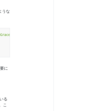
ような
nGracePeriodSeconds}}'
)
要に
いる
。こ
。