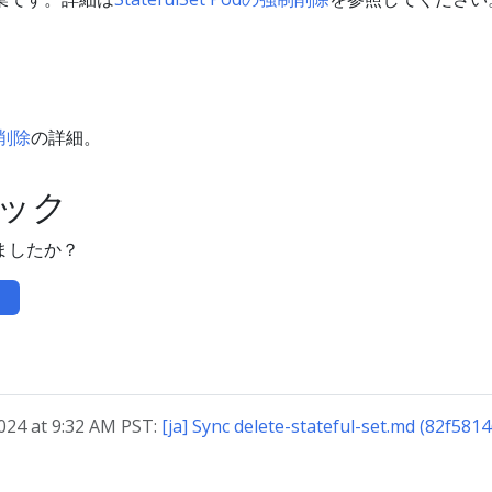
制削除
の詳細。
ック
ましたか？
24 at 9:32 AM PST:
[ja] Sync delete-stateful-set.md (82f581