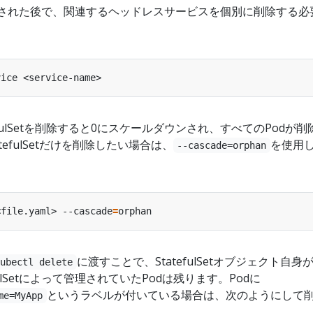
体が削除された後で、関連するヘッドレスサービスを個別に削除する必
atefulSetを削除すると0にスケールダウンされ、すべてのPodが
tefulSetだけを削除したい場合は、
を使用
--cascade=orphan
<file.yaml> --cascade
=
に渡すことで、StatefulSetオブジェクト自身
kubectl delete
ulSetによって管理されていたPodは残ります。Podに
というラベルが付いている場合は、次のようにして
me=MyApp