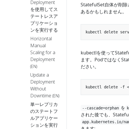
Deployment
StatefulSet自
を使用してス
あるかもしれません。
テートレスア
プリケーショ
ンを実行する
Horizontal
Manual
Scaling for a
kubectlを使ってSt
Deployment
ます。PodではなくSta
ださい。
(EN)
Update a
Deployment
kubectl delete -f 
Without
Downtime
(EN)
単一レプリカ
を
--cascade=orphan
のステートフ
された後でも、Statef
ルアプリケー
app.kubernetes.io/na
ションを実行
きます: