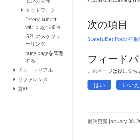
モンの管理
ネットワーク
Extend kubectl
次の項目
with plugins
(EN)
GPUのスケジュ
StatefulSet Podの強
ーリング
huge pageを管理
フィードバ
する
チュートリアル
このページは役に立ち
リファレンス
はい
いいえ
貢献
最終更新 January 30, 20