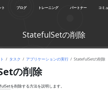
ント
ブログ
トレーニング
パートナー
コミ
StatefulSetの削除
ント
タスク
アプリケーションの実行
StatefulSetの削除
ulSetの削除
fulSet
を削除する方法を説明します。