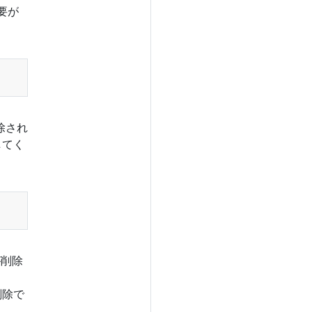
要が
削除され
してく
が削除
削除で