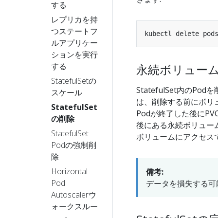
する
レプリカを持
つステートフ
kubectl delete pod
ルアプリケー
ションを実行
する
永続ボリュー
StatefulSetの
StatefulSet内
スケール
は、削除する前にボリ
StatefulSet
Podが終了した後にP
の削除
後にある永続ボリュー
StatefulSet
ボリュームにアクセス
Podの強制削
除
Horizontal
備考:
Pod
データを損失する可
Autoscalerウ
ォークスルー