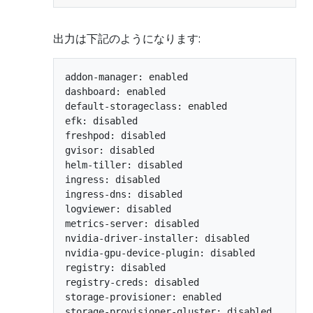
出力は下記のようになります:
addon-manager: enabled

dashboard: enabled

default-storageclass: enabled

efk: disabled

freshpod: disabled

gvisor: disabled

helm-tiller: disabled

ingress: disabled

ingress-dns: disabled

logviewer: disabled

metrics-server: disabled

nvidia-driver-installer: disabled

nvidia-gpu-device-plugin: disabled

registry: disabled

registry-creds: disabled

storage-provisioner: enabled
