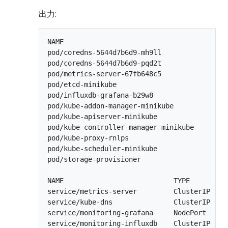
出力:
NAME                                        
pod/coredns-5644d7b6d9-mh9ll                
pod/coredns-5644d7b6d9-pqd2t                
pod/metrics-server-67fb648c5                
pod/etcd-minikube                           
pod/influxdb-grafana-b29w8                  
pod/kube-addon-manager-minikube             
pod/kube-apiserver-minikube                 
pod/kube-controller-manager-minikube        
pod/kube-proxy-rnlps                        
pod/kube-scheduler-minikube                 
pod/storage-provisioner                     
NAME                           TYPE        C
service/metrics-server         ClusterIP   1
service/kube-dns               ClusterIP   1
service/monitoring-grafana     NodePort    1