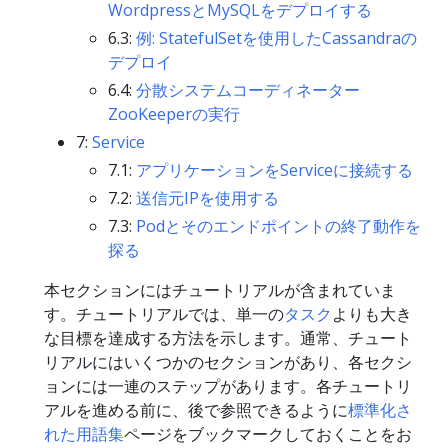
WordpressとMySQLをデプロイする
6.3:
例: StatefulSetを使用したCassandraの
デプロイ
6.4:
分散システムコーディネーター
ZooKeeperの実行
7:
Service
7.1:
アプリケーションをServiceに接続する
7.2:
送信元IPを使用する
7.3:
Podとそのエンドポイントの終了動作を
探る
本セクションにはチュートリアルが含まれていま
す。チュートリアルでは、単一の
タスク
よりも大き
な目標を達成する方法を示します。通常、チュート
リアルにはいくつかのセクションがあり、各セクシ
ョンには一連のステップがあります。各チュートリ
アルを進める前に、後で参照できるように
標準化さ
れた用語集
ページをブックマークしておくことをお