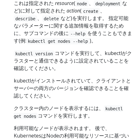
これは指定された
resource
(
、
な
node
deployment
ど)に対して指定された
action
(
、
create
、
など)を実行します。 指定可能
describe
delete
なパラメーターに関する追加情報を取得するため
に、サブコマンドの後に
を使うこともできま
--help
す(例:
)。
kubectl get nodes --help
コマンドを実行して、kubectlがク
kubectl version
ラスターと通信できるように設定されていることを
確認してください。
kubectlがインストールされていて、クライアントと
サーバーの両方のバージョンを確認できることを確
認してください。
クラスター内のノードを表示するには、
kubectl
コマンドを実行します。
get nodes
利用可能なノードが表示されます。 後で、
KubernetesはNodeの利用可能なリソースに基づい