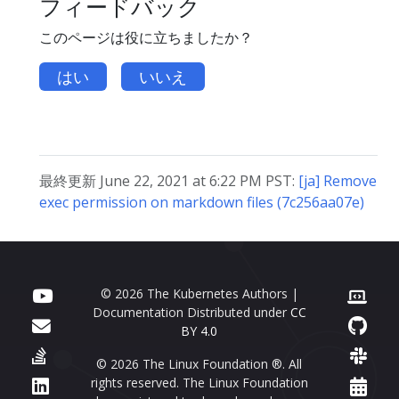
フィードバック
このページは役に立ちましたか？
はい
いいえ
最終更新 June 22, 2021 at 6:22 PM PST:
[ja] Remove
exec permission on markdown files (7c256aa07e)
© 2026 The Kubernetes Authors |
Documentation Distributed under
CC
BY 4.0
© 2026 The Linux Foundation ®. All
rights reserved. The Linux Foundation