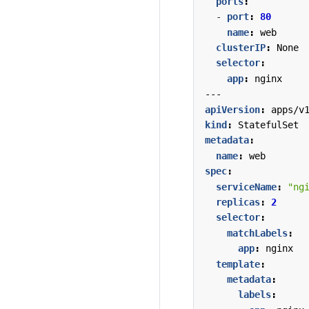
ports
:
- 
port
:
80
name
:
web
clusterIP
:
None
selector
:
app
:
nginx
---
apiVersion
:
apps/v
kind
:
StatefulSet
metadata
:
name
:
web
spec
:
serviceName
:
"ng
replicas
:
2
selector
:
matchLabels
:
app
:
nginx
template
:
metadata
:
labels
: