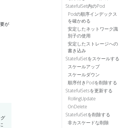
StatefulSet内のPod
Podの順序インデックス
を確かめる
必要が
安定したネットワーク識
別子の使用
安定したストレージへの
書き込み
StatefulSetをスケールする
スケールアップ
スケールダウン
順序付きPodを削除する
StatefulSetsを更新する
RollingUpdate
OnDelete
StatefulSetを削除する
ング
非カスケードな削除
に