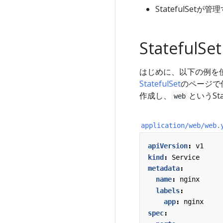
StatefulSetが
Stateful
はじめに、以下の例を使っ
StatefulSet
のページで
作成し、
というSt
web
application/web/web.
apiVersion
:
v1
kind
:
Service
metadata
:
name
:
nginx
labels
:
app
:
nginx
spec
: