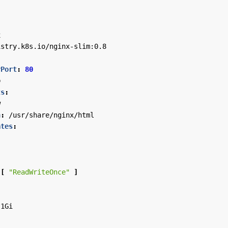
x
istry.k8s.io/nginx-slim:0.8
rPort
:
80
b
ts
:
w
h
:
/usr/share/nginx/html
ates
:
[
"ReadWriteOnce"
]
1Gi