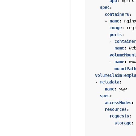
app
:
nginx
spec
:
containers
:
- 
name
:
ngin
image
:
reg
ports
:
- 
containe
name
:
we
volumeMoun
- 
name
:
ww
mountPat
volumeClaimTempl
- 
metadata
:
name
:
www
spec
:
accessModes
:
resources
:
requests
:
storage
: