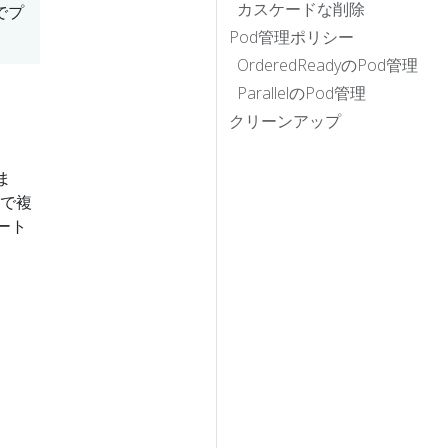
カスケードな削除
でプ
Pod管理ポリシー
OrderedReadyのPod管理
ParallelのPod管理
クリーンアップ
ま
範で複
ート