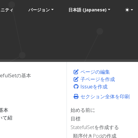
ュニティ
バージョン
日本語 (Japanese)
ページの編集
tefulSetの基本
子ページを作成
Issueを作成
セクション全体を印刷
基本
始める前に
いて紹
目標
StatefulSetを作成する
順序付きPodの作成