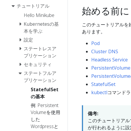
チュートリアル
始める前に
Hello Minikube
Kubernetesの基
このチュートリアルを始
本を学ぶ
あります。
設定
Pod
ステートレスア
Cluster DNS
プリケーション
Headless Service
セキュリティ
PersistentVolume
ステートフルア
PersistentVo
プリケーション
StatefulSet
StatefulSet
kubectl
コマンドラ
の基本
例: Persistent
Volumeを使用
備考:
した
このチュートリアルでは
Wordpressと
が行われるように設