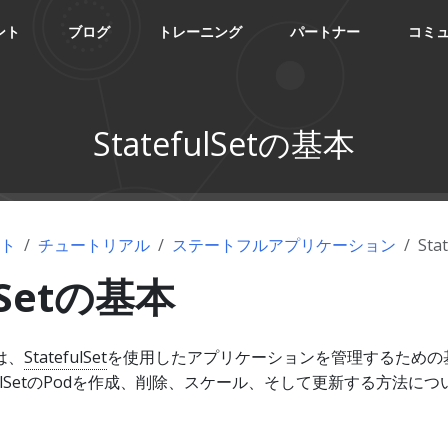
ント
ブログ
トレーニング
パートナー
コミ
StatefulSetの基本
ント
チュートリアル
ステートフルアプリケーション
Sta
ulSetの基本
は、
StatefulSet
を使用したアプリケーションを管理するための
fulSetのPodを作成、削除、スケール、そして更新する方法につ