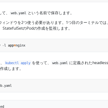
して、
という名前で保存します。
web.yaml
ウィンドウを2つ使う必要があります。1つ目のターミナルでは
StatefulSetのPodの作成を監視します。
w -l 
app
=
は、
を使って、
に定義されたheadles
kubectl apply
web.yaml
Setを作成します。
ed
