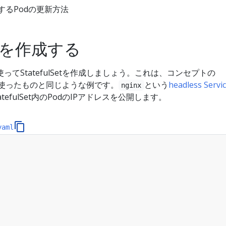
管理するPodの更新方法
Setを作成する
てStatefulSetを作成しましょう。これは、コンセプトの
使ったものと同じような例です。
という
headless Servi
nginx
atefulSet内のPodのIPアドレスを公開します。
yaml