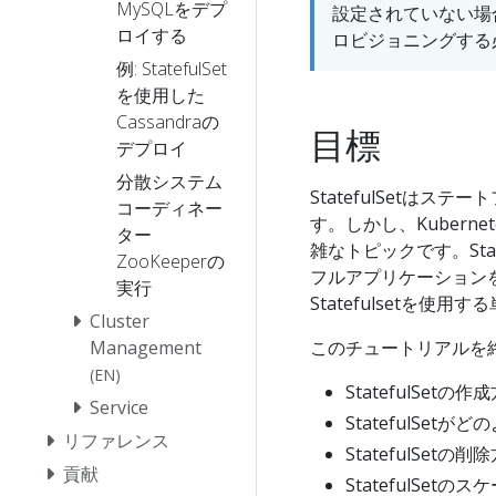
MySQLをデプ
設定されていない場
ロイする
ロビジョニングする
例: StatefulSet
を使用した
Cassandraの
目標
デプロイ
分散システム
StatefulSetは
コーディネー
す。しかし、Kuber
ター
雑なトピックです。Sta
ZooKeeperの
フルアプリケーション
実行
Statefulsetを
Cluster
Management
このチュートリアルを
(EN)
StatefulSetの作
Service
StatefulSet
リファレンス
StatefulSetの削
貢献
StatefulSetの