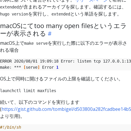
が含まれるアーカイブを探します。確認するには、
extended
を実行し、
という単語を探します。
hugo version
extended
macOSにてtoo many open filesというエラ
ーが表示される
macOS上で
を実行した際に以下のエラーが表示さ
make serve
れる場合
make: *** 
[
serve
]
 Error 
1
OS上で同時に開けるファイルの上限を確認してください。
launchctl limit maxfiles
続いて、以下のコマンドを実行します
(
https://gist.github.com/tombigel/d503800a282fcadbee14b
より引用)。