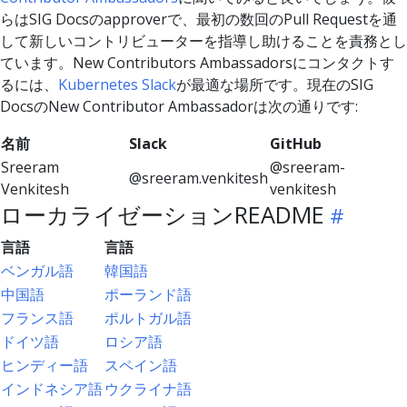
らはSIG Docsのapproverで、最初の数回のPull Requestを通
して新しいコントリビューターを指導し助けることを責務とし
ています。New Contributors Ambassadorsにコンタクトす
るには、
Kubernetes Slack
が最適な場所です。現在のSIG
DocsのNew Contributor Ambassadorは次の通りです:
名前
Slack
GitHub
Sreeram
@sreeram-
@sreeram.venkitesh
Venkitesh
venkitesh
ローカライゼーションREADME
言語
言語
ベンガル語
韓国語
中国語
ポーランド語
フランス語
ポルトガル語
ドイツ語
ロシア語
ヒンディー語
スペイン語
インドネシア語
ウクライナ語