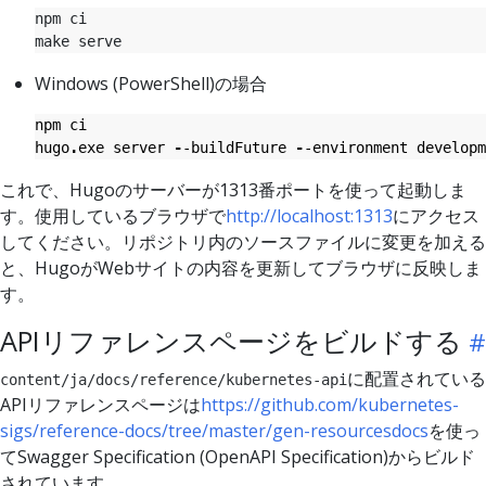
Windows (PowerShell)の場合
npm
ci
hugo
.
exe
server
-
-buildFuture
-
-environment
developm
これで、Hugoのサーバーが1313番ポートを使って起動しま
す。使用しているブラウザで
http://localhost:1313
にアクセス
してください。リポジトリ内のソースファイルに変更を加える
と、HugoがWebサイトの内容を更新してブラウザに反映しま
す。
APIリファレンスページをビルドする
に配置されている
content/ja/docs/reference/kubernetes-api
APIリファレンスページは
https://github.com/kubernetes-
sigs/reference-docs/tree/master/gen-resourcesdocs
を使っ
てSwagger Specification (OpenAPI Specification)からビルド
されています。