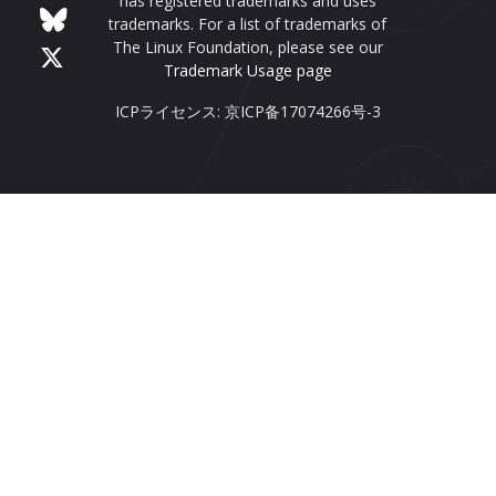
has registered trademarks and uses
trademarks. For a list of trademarks of
The Linux Foundation, please see our
Trademark Usage page
ICPライセンス: 京ICP备17074266号-3