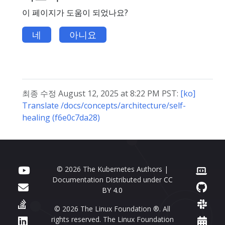
이 페이지가 도움이 되었나요?
네
아니요
최종 수정 August 12, 2025 at 8:22 PM PST:
[ko]
Translate /docs/concepts/architecture/self-
healing (f6e0c7da28)
© 2026 The Kubernetes Authors |
Documentation Distributed under
CC
BY 4.0
© 2026 The Linux Foundation ®. All
rights reserved. The Linux Foundation