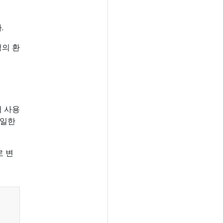
.
정의 환
서 사용
동일한
로 변