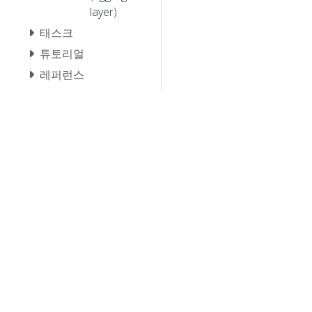
layer)
태스크
튜토리얼
레퍼런스
기여
© 20
© 2026 Th
trademarks a