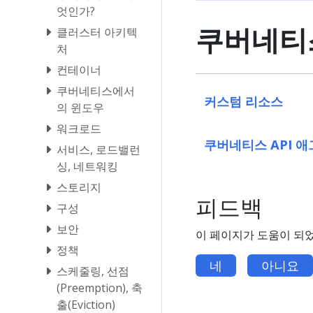
엇인가?
쿠버네티스
클러스터 아키텍
처
컨테이너
쿠버네티스에서
커스텀 리소스
의 윈도우
워크로드
쿠버네티스 API 애그
서비스, 로드밸런
싱, 네트워킹
스토리지
피드백
구성
보안
이 페이지가 도움이 되
정책
네
아니요
스케줄링, 선점
(Preemption), 축
출(Eviction)