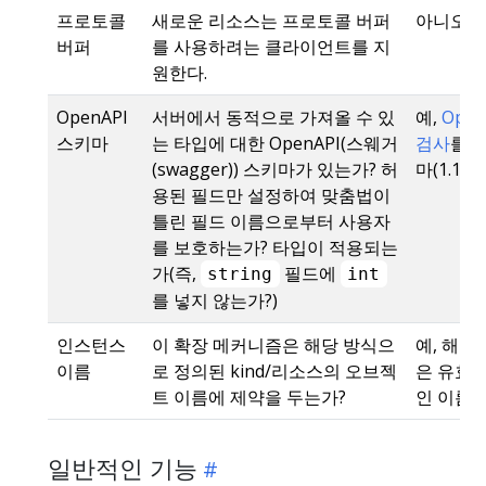
프로토콜
새로운 리소스는 프로토콜 버퍼
아니오
버퍼
를 사용하려는 클라이언트를 지
원한다.
OpenAPI
서버에서 동적으로 가져올 수 있
예,
Open
스키마
는 타입에 대한 OpenAPI(스웨거
검사
를 
(swagger)) 스키마가 있는가? 허
마(1.16
용된 필드만 설정하여 맞춤법이
틀린 필드 이름으로부터 사용자
를 보호하는가? 타입이 적용되는
가(즉,
필드에
string
int
를 넣지 않는가?)
인스턴스
이 확장 메커니즘은 해당 방식으
예, 해당
이름
로 정의된 kind/리소스의 오브젝
은 유효한
트 이름에 제약을 두는가?
인 이름이
일반적인 기능