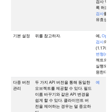
검사 역시
록 허용한
검사
를 
유효성 
기본 설정
위를 참고하자.
예,
Open
검사
의
(1.17에
변형(muta
젝트의 e
실행되지 
원한다.
다중 버전
두 가지 API 버전을 통해 동일한
예
관리
오브젝트를 제공할 수 있다. 필드
이름 바꾸기와 같은 API 변경을
쉽게 할 수 있다. 클라이언트 버
전을 제어하는 경우는 덜 중요하