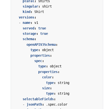
plural
:
shirts
singular
:
shirt
kind
:
Shirt
versions
:
- 
name
:
v1
served
:
true
storage
:
true
schema
:
openAPIV3Schema
:
type
:
object
properties
:
spec
:
type
:
object
properties
:
color
:
type
:
string
size
:
type
:
string
selectableFields
:
- 
jsonPath
:
.spec.color