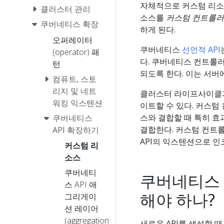
자체적으로 커스텀 리소
클러스터 관리
소스를
커스텀 컨트롤러
쿠버네티스 확장
하게 된다.
오퍼레이터
쿠버네티스
선언적 API
(operator) 패
다. 쿠버네티스 컨트롤
턴
되도록 한다. 이는 서버
컴퓨트, 스토
리지 및 네트
클러스터 라이프사이클과
워킹 익스텐션
이트할 수 있다. 커스텀
스와 결합할 때 특히 효
쿠버네티스
결합한다. 커스텀 컨트
API 확장하기
API의 익스텐션으로 인
커스텀 리
소스
쿠버네티
쿠버네티스 
스 API 애
해야 하나?
그리게이
션 레이어
(aggregation
새로운 API를 생성할 