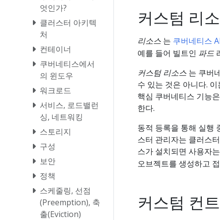
엇인가?
커스텀 리
클러스터 아키텍
처
리소스
는
쿠버네티스 A
컨테이너
예를 들어 빌트인
파드
쿠버네티스에서
커스텀 리소스
는 쿠버네
의 윈도우
수 있는 것은 아니다. 
워크로드
핵심 쿠버네티스 기능은
서비스, 로드밸런
한다.
싱, 네트워킹
동적 등록을 통해 실행
스토리지
스터 관리자는 클러스터
구성
스가 설치되면 사용자
보안
오브젝트를 생성하고 접
정책
스케줄링, 선점
커스텀 컨
(Preemption), 축
출(Eviction)