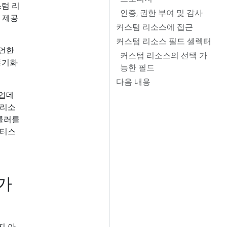
텀 리
인증, 권한 부여 및 감사
 제공
커스텀 리소스에 접근
커스텀 리소스 필드 셀렉터
선언한
커스텀 리소스의 선택 가
동기화
능한 필드
다음 내용
 업데
 리소
롤러를
네티스
가
지 아