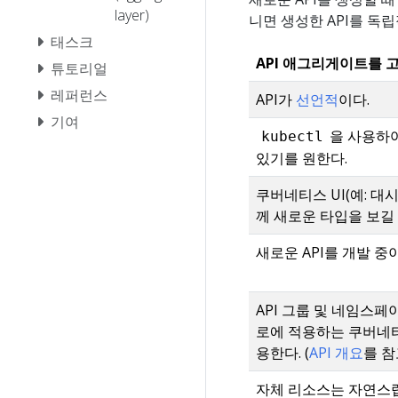
layer)
니면 생성한 API를 독
태스크
API 애그리게이트를 
튜토리얼
레퍼런스
API가
선언적
이다.
기여
을 사용하여
kubectl
있기를 원한다.
쿠버네티스 UI(예: 대
께 새로운 타입을 보길
새로운 API를 개발 중
API 그룹 및 네임스페
로에 적용하는 쿠버네티
용한다. (
API 개요
를 참
자체 리소스는 자연스