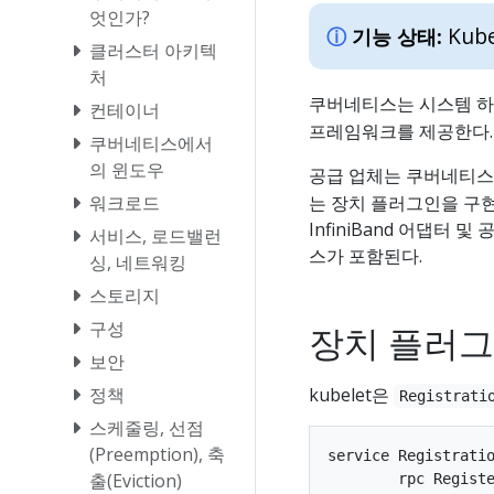
엇인가?
Kube
기능 상태:
클러스터 아키텍
처
쿠버네티스는 시스템 
컨테이너
프레임워크를 제공한다.
쿠버네티스에서
의 윈도우
공급 업체는 쿠버네티스
워크로드
는 장치 플러그인을 구현할 
InfiniBand 어댑터
서비스, 로드밸런
스가 포함된다.
싱, 네트워킹
스토리지
구성
장치 플러그
보안
정책
kubelet은
Registrati
스케줄링, 선점
(Preemption), 축
service Registratio
출(Eviction)
	rpc Register(RegisterRequest) returns (Empty) {}
