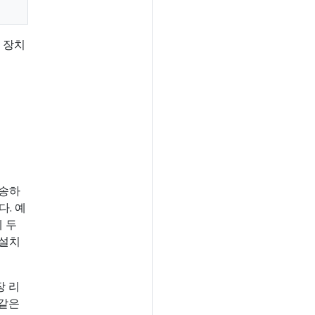
, 장치
전송하
다. 예
 두
 설치
장 리
 같은