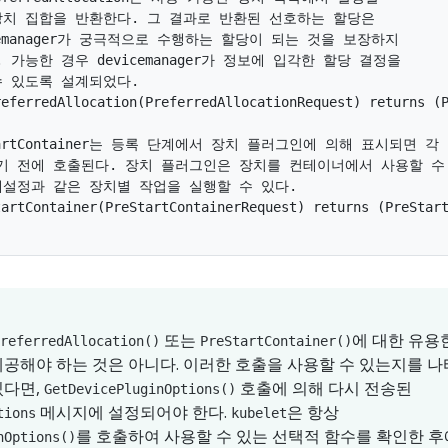
본 장치 집합을 반환한다. 그 결과로 반환된 선호하는 할당은

vicemanager가 궁극적으로 수행하는 할당이 되는 것을 보장하지

다. 가능한 경우 devicemanager가 정보에 입각한 할당 결정을

 수 있도록 설계되었다.

eferredAllocation(PreferredAllocationRequest) returns (P
eStartContainer는 등록 단계에서 장치 플러그인에 의해 표시되면 각
작되기 전에 호출된다. 장치 플러그인은 장치를 컨테이너에서 사용할 수
치 재설정과 같은 장치별 작업을 실행할 수 있다.

artContainer(PreStartContainerRequest) returns (PreStart
또는
에 대한 유용
referredAllocation()
PreStartContainer()
공해야 하는 것은 아니다. 이러한 호출을 사용할 수 있는지를 나
있다면,
호출에 의해 다시 전송된
GetDevicePluginOptions()
메시지에 설정되어야 한다.
은 항상
tions
kubelet
를 호출하여 사용할 수 있는 선택적 함수를 확인한 후
nOptions()