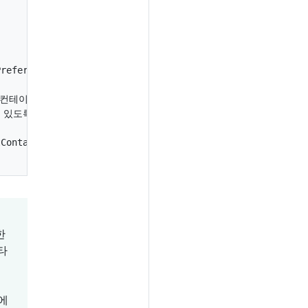
referredAllocationResponse) {}

 컨테이너가

 있도록 하기 전에

ContainerResponse) {}

한
타
에