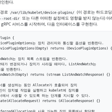
확인한다.
 경로
(이 경로는 하드코
/var/lib/kubelet/device-plugins/
또는 다른 어떠한 설정에도 영향을 받지 않는다) 아
--root-dir
 gRPC 서비스를 시작하며, 다음 인터페이스를 구현한다.
lugin {

DevicePluginOptions는 장치 관리자와 통신할 옵션을 반환한다.

vicePluginOptions(Empty) returns (DevicePluginOptions) {
tAndWatch는 장치 목록 스트림을 반환한다.

 상태가 변경되거나 장치가 사라질 때마다, ListAndWatch는

록을 반환한다.

ndWatch(Empty) returns (stream ListAndWatchResponse) {}

이너를 생성하는 동안 Allocate가 호출되어 장치

그인이 장치별 작업을 실행하고 kubelet에 장치를

테이너에서 사용할 수 있도록 하는 단계를 지시할 수 있다.

ate(AllocateRequest) returns (AllocateResponse) {}

PreferredAllocation은 사용 가능한 장치 목록에서 할당할
