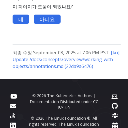
이 페이지가 도움이 되었나요?
네
아니요
최종 수정 September 08, 2025 at 7:06 PM PST:
[ko]
Update /docs/concepts/overview/working-with-
objects/annotations.md (22da9a6476)
© 2026 The Kubernetes Authors |
Documentation Distributed under
CC
BY 4.0
© 2026 The Linux Foundation ®. All
rights reserved. The Linux Foundation