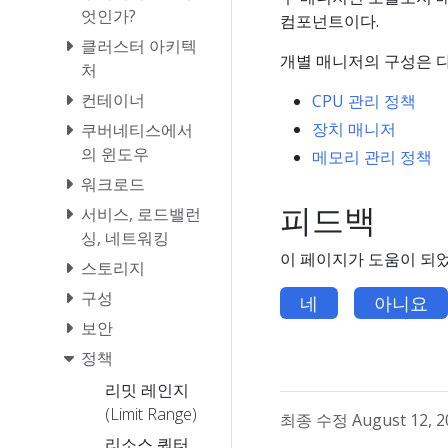
엇인가?
컴포넌트이다.
클러스터 아키텍
개별 매니저의 구성은 
처
컨테이너
CPU 관리 정책
장치 매니저
쿠버네티스에서
의 윈도우
메모리 관리 정책
워크로드
피드백
서비스, 로드밸런
싱, 네트워킹
이 페이지가 도움이 되
스토리지
구성
네
아니요
보안
정책
리밋 레인지
(Limit Range)
최종 수정 August 12, 20
리소스 쿼터