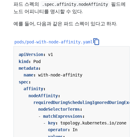
파드 스펙의
필드에
.spec.affinity.nodeAffinity
노드 어피니티를 명시할 수 있다.
예를 들어, 다음과 같은 파드 스펙이 있다고 하자.
pods/pod-with-node-affinity.yaml
apiVersion
:
v1
kind
:
Pod
metadata
:
name
:
with-node-affinity
spec
:
affinity
:
nodeAffinity
:
requiredDuringSchedulingIgnoredDuringExecu
nodeSelectorTerms
:
- 
matchExpressions
:
- 
key
:
topology.kubernetes.io/zone
operator
:
In
values
: