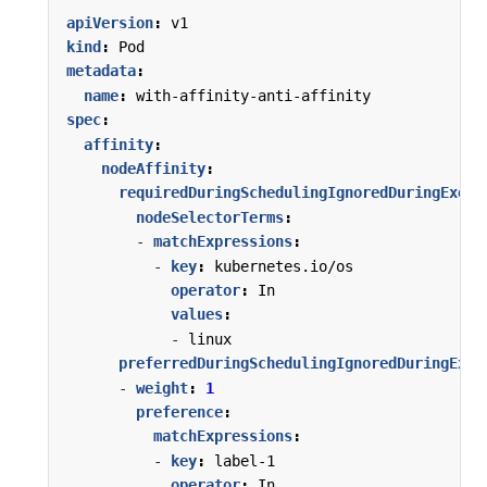
apiVersion
:
v1
kind
:
Pod
metadata
:
name
:
with-affinity-anti-affinity
spec
:
affinity
:
nodeAffinity
:
requiredDuringSchedulingIgnoredDuringExecu
nodeSelectorTerms
:
- 
matchExpressions
:
- 
key
:
kubernetes.io/os
operator
:
In
values
:
- 
linux
preferredDuringSchedulingIgnoredDuringExec
- 
weight
:
1
preference
:
matchExpressions
:
- 
key
:
label-1
operator
:
In