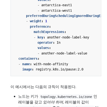
- 
antarctica-east1
- 
antarctica-west1
preferredDuringSchedulingIgnoredDuringExec
- 
weight
:
1
preference
:
matchExpressions
:
- 
key
:
another-node-label-key
operator
:
In
values
:
- 
another-node-label-value
containers
:
- 
name
:
with-node-affinity
image
:
registry.k8s.io/pause:2.0
이 예시에서는 다음의 규칙이 적용된다.
노드는 키가
인
topology.kubernetes.io/zone
레이블을 갖고
있어야 하며
, 레이블의 값이