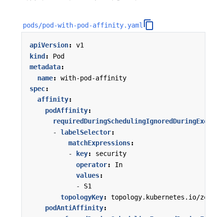
pods/pod-with-pod-affinity.yaml
apiVersion
:
v1
kind
:
Pod
metadata
:
name
:
with-pod-affinity
spec
:
affinity
:
podAffinity
:
requiredDuringSchedulingIgnoredDuringExecu
- 
labelSelector
:
matchExpressions
:
- 
key
:
security
operator
:
In
values
:
- 
S1
topologyKey
:
topology.kubernetes.io/zone
podAntiAffinity
: