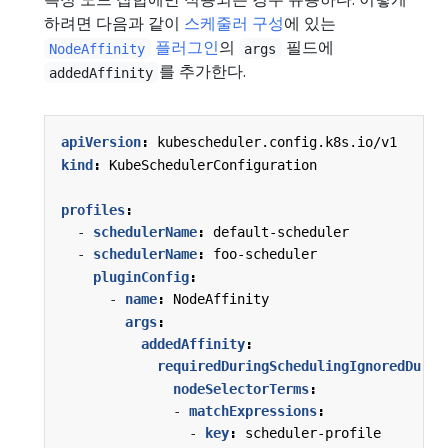
하려면 다음과 같이
스케줄러 구성
에 있는
플러그인
의
필드에
NodeAffinity
args
를 추가한다.
addedAffinity
apiVersion
:
kubescheduler.config.k8s.io/v1
kind
:
KubeSchedulerConfiguration
profiles
:
- 
schedulerName
:
default-scheduler
- 
schedulerName
:
foo-scheduler
pluginConfig
:
- 
name
:
NodeAffinity
args
:
addedAffinity
:
requiredDuringSchedulingIgnoredDurin
nodeSelectorTerms
:
- 
matchExpressions
:
- 
key
:
scheduler-profile