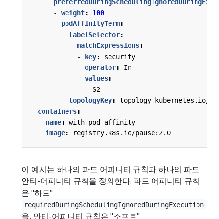
preferredDuringSchedulingIgnoredDuringExec
- 
weight
:
100
podAffinityTerm
:
labelSelector
:
matchExpressions
:
- 
key
:
security
operator
:
In
values
:
- 
S2
topologyKey
:
topology.kubernetes.io/zo
containers
:
- 
name
:
with-pod-affinity
image
:
registry.k8s.io/pause:2.0
이 예시는 하나의 파드 어피니티 규칙과 하나의 파드
안티-어피니티 규칙을 정의한다. 파드 어피니티 규칙
은 "하드"
requiredDuringSchedulingIgnoredDuringExecution
을, 안티-어피니티 규칙은 "소프트"