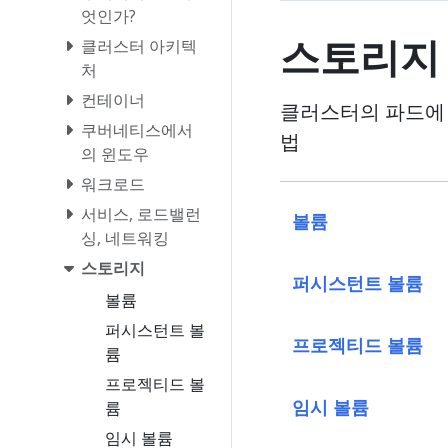
엇인가?
스토리지
클러스터 아키텍
처
컨테이너
클러스터의 파드에 장
쿠버네티스에서
법
의 윈도우
워크로드
서비스, 로드밸런
볼륨
싱, 네트워킹
스토리지
퍼시스턴트 볼륨
볼륨
퍼시스턴트 볼
프로젝티드 볼륨
륨
프로젝티드 볼
임시 볼륨
륨
임시 볼륨