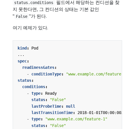
필드에서 해당하는 컨디션을 찾
status.conditions
지 못한다면, 그 컨디션의 상태는 기본 값인
"
"가 된다.
False
여기 예제가 있다.
kind
:
Pod
...
spec
:
readinessGates
:
- 
conditionType
:
"www.example.com/feature-1"
status
:
conditions
:
- 
type
:
Ready                             
#
status
:
"False"
lastProbeTime
:
null
lastTransitionTime
:
2018-01-01T00:00:00Z
- 
type
:
"www.example.com/feature-1"
#
status
:
"False"