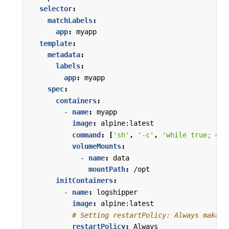
selector
:
matchLabels
:
app
:
myapp
template
:
metadata
:
labels
:
app
:
myapp
spec
:
containers
:
- 
name
:
myapp
image
:
alpine:latest
command
:
[
'sh'
,
'-c'
,
'while true; do 
volumeMounts
:
- 
name
:
data
mountPath
:
/opt
initContainers
:
- 
name
:
logshipper
image
:
alpine:latest
# Setting restartPolicy: Always makes 
restartPolicy
:
Always