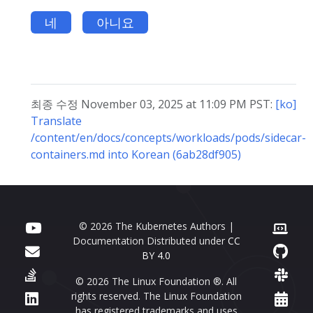
네
아니요
최종 수정 November 03, 2025 at 11:09 PM PST:
[ko]
Translate
/content/en/docs/concepts/workloads/pods/sidecar-
containers.md into Korean (6ab28df905)
© 2026 The Kubernetes Authors |
Documentation Distributed under
CC
BY 4.0
© 2026 The Linux Foundation ®. All
rights reserved. The Linux Foundation
has registered trademarks and uses