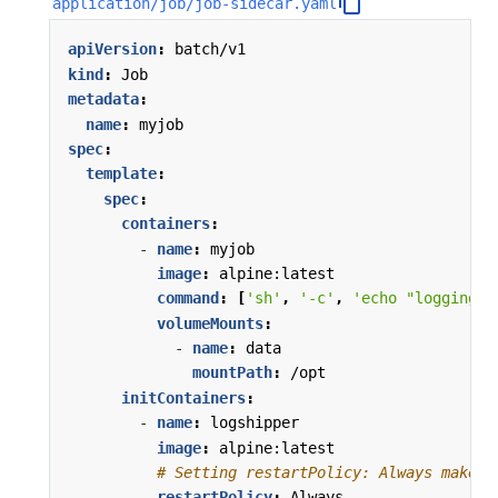
application/job/job-sidecar.yaml
apiVersion
:
batch/v1
kind
:
Job
metadata
:
name
:
myjob
spec
:
template
:
spec
:
containers
:
- 
name
:
myjob
image
:
alpine:latest
command
:
[
'sh'
,
'-c'
,
'echo "logging" 
volumeMounts
:
- 
name
:
data
mountPath
:
/opt
initContainers
:
- 
name
:
logshipper
image
:
alpine:latest
# Setting restartPolicy: Always makes 
restartPolicy
:
Always