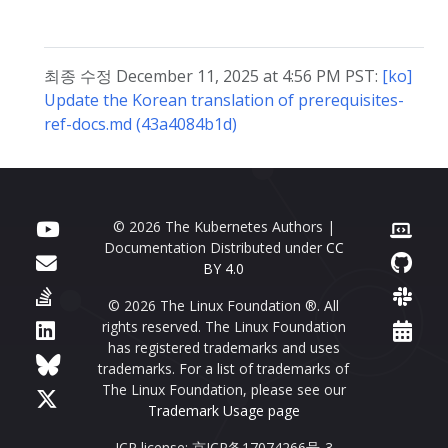
최종 수정 December 11, 2025 at 4:56 PM PST:
[ko]
Update the Korean translation of prerequisites-
ref-docs.md (43a4084b1d)
© 2026 The Kubernetes Authors |
Documentation Distributed under
CC
BY 4.0
© 2026 The Linux Foundation ®. All
rights reserved. The Linux Foundation
has registered trademarks and uses
trademarks. For a list of trademarks of
The Linux Foundation, please see our
Trademark Usage page
ICP license: 京ICP备17074266号-3