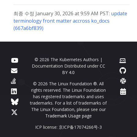
최종 수정 January 30, 2026 at 9:59 AM PST:
update
terminology front matter accross ko_docs
(667a6bf839)
© 2026 The Kubernetes Authors |
Documentation Distributed under
CC
BY 4.0
© 2026 The Linux Foundation ®. All
rights reserved. The Linux Foundation
has registered trademarks and uses
trademarks. For a list of trademarks of
The Linux Foundation, please see our
Trademark Usage page
ICP license: 京ICP备17074266号-3