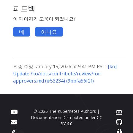
피드백
이 페이지가 도움이 되었나요?
네
아니요
최종 수정 January 15, 2026 at 9:41 PM PST:
[ko]
Update /ko/docs/contribute/review/for-
approvers.md (#53234) (9bbfa56f2f)
© 2026 The Kubernetes Authors |
Documentation Distributed under
CC
BY 4.0