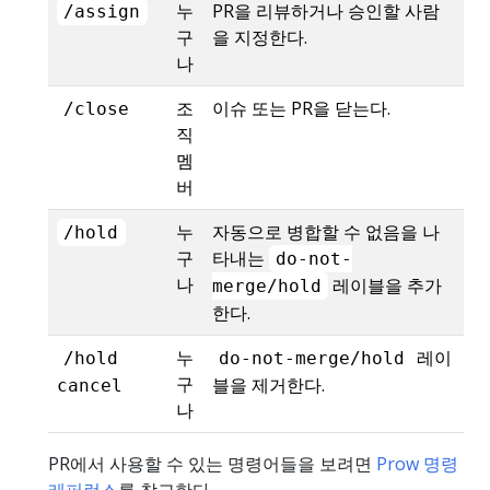
누
PR을 리뷰하거나 승인할 사람
/assign
구
을 지정한다.
나
조
이슈 또는 PR을 닫는다.
/close
직
멤
버
누
자동으로 병합할 수 없음을 나
/hold
구
타내는
do-not-
나
레이블을 추가
merge/hold
한다.
누
레이
/hold
do-not-merge/hold
구
블을 제거한다.
cancel
나
PR에서 사용할 수 있는 명령어들을 보려면
Prow 명령
레퍼런스
를 참고한다.