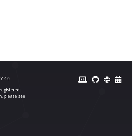
Y 4.0
registered
n, please see