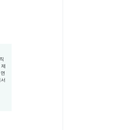
 직
 제
려면
에서