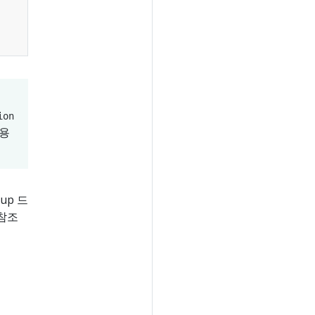
ion
사용
up 드
 참조