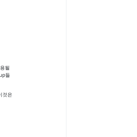
사용될
up들
 이것은