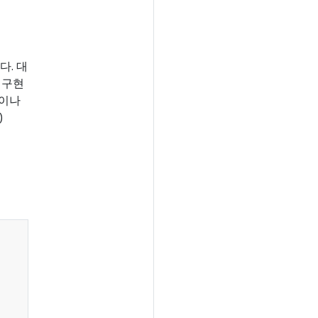
다. 대
 구현
정이나
)