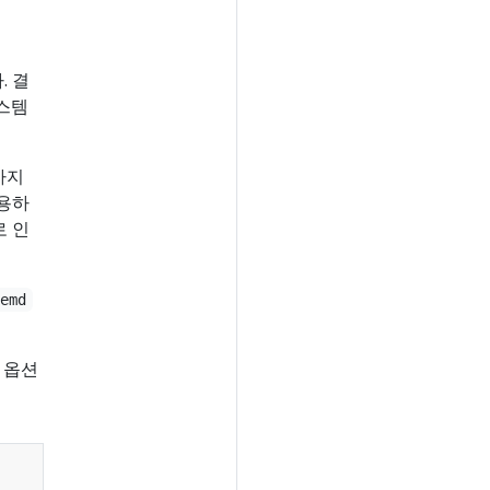
. 결
스템
가지
용하
로 인
temd
옵션