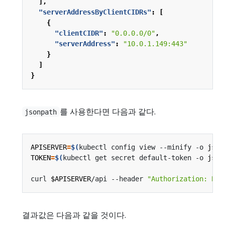
],
"serverAddressByClientCIDRs"
:
[
{
"clientCIDR"
:
"0.0.0.0/0"
,
"serverAddress"
:
"10.0.1.149:443"
}
]
}
를 사용한다면 다음과 같다.
jsonpath
APISERVER
=
$(
kubectl config view --minify -o 
json
TOKEN
=
$(
kubectl get secret default-token -o 
json
curl 
$APISERVER
/api --header 
"Authorization: Bea
결과값은 다음과 같을 것이다.