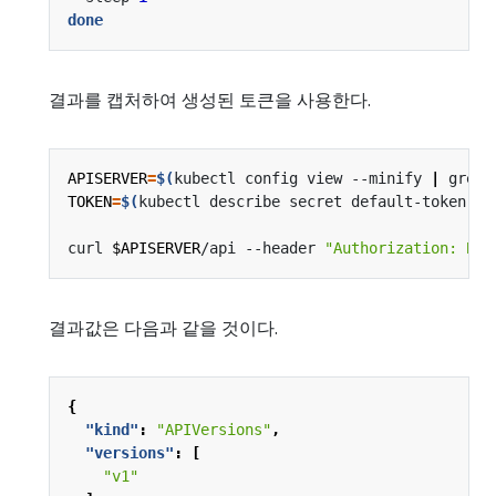
done
결과를 캡처하여 생성된 토큰을 사용한다.
APISERVER
=
$(
kubectl config view --minify 
|
 grep 
TOKEN
=
$(
kubectl describe secret default-token 
|
 
curl 
$APISERVER
/api --header 
"Authorization: Bea
결과값은 다음과 같을 것이다.
{
"kind"
:
"APIVersions"
,
"versions"
:
[
"v1"