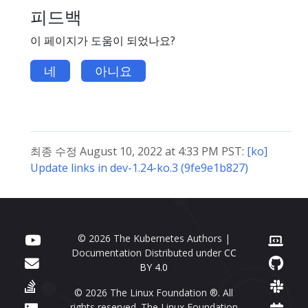
피드백
이 페이지가 도움이 되었나요?
네
아니요
최종 수정 August 10, 2022 at 4:33 PM PST:
[ko]
Update links in dev-1.24-ko.3 (9fe9e1b827)
© 2026 The Kubernetes Authors |
Documentation Distributed under
CC
BY 4.0
© 2026 The Linux Foundation ®. All
rights reserved. The Linux Foundation