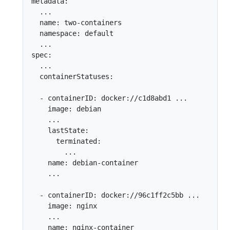
metadata:

  ...

  name: two-containers

  namespace: default

  ...

spec:

  ...

  containerStatuses:

  - containerID: docker://c1d8abd1 ...

    image: debian

    ...

    lastState:

      terminated:

        ...

    name: debian-container

    ...

  - containerID: docker://96c1ff2c5bb ...

    image: nginx

    ...

    name: nginx-container
