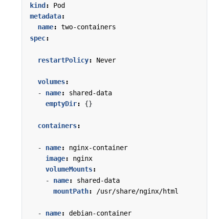
kind
:
Pod
metadata
:
name
:
two-containers
spec
:
restartPolicy
:
Never
volumes
:
- 
name
:
shared-data
emptyDir
:
{}
containers
:
- 
name
:
nginx-container
image
:
nginx
volumeMounts
:
- 
name
:
shared-data
mountPath
:
/usr/share/nginx/html
- 
name
:
debian-container