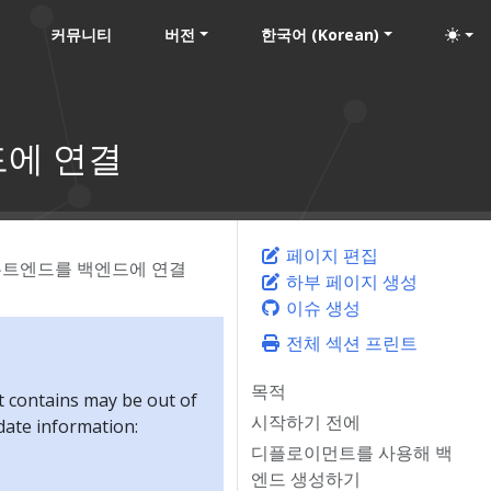
커뮤니티
버전
한국어 (Korean)
에 연결
페이지 편집
론트엔드를 백엔드에 연결
하부 페이지 생성
이슈 생성
전체 섹션 프린트
목적
t contains may be out of
시작하기 전에
-date information:
디플로이먼트를 사용해 백
엔드 생성하기