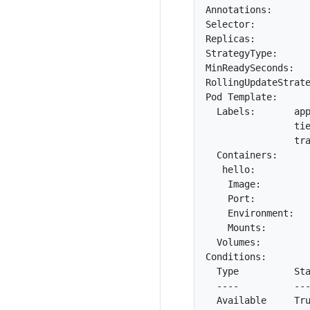
Annotations:       
Selector:          
Replicas:          
StrategyType:      
MinReadySeconds:   
RollingUpdateStrate
Pod Template:

  Labels:       app
                tie
                tra
  Containers:

   hello:

    Image:         
    Port:          
    Environment:   
    Mounts:        
  Volumes:         
Conditions:

  Type          Sta
  ----          ---
  Available     Tru