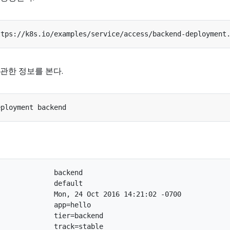
관한 정보를 본다.
             backend

             default

             Mon, 24 Oct 2016 14:21:02 -0700

             app=hello

             tier=backend

             track=stable
