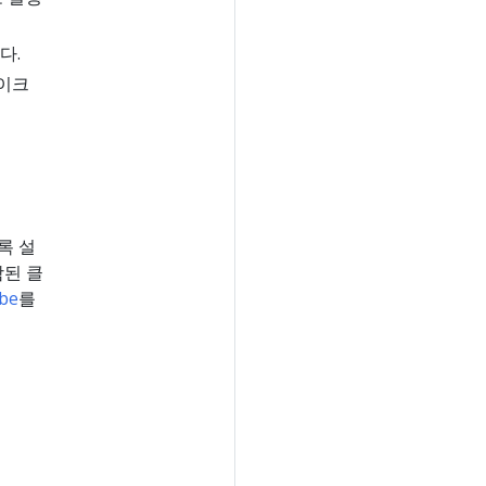
다.
이크
록 설
함된 클
be
를