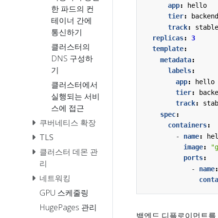
app
:
hello
한 파드의 컨
tier
:
backen
테이너 간에
track
:
stabl
통신하기
replicas
:
3
클러스터의
template
:
DNS 구성하
metadata
:
기
labels
:
app
:
hello
클러스터에서
tier
:
back
실행되는 서비
track
:
sta
스에 접근
spec
:
쿠버네티스 확장
containers
:
TLS
- 
name
:
he
image
:
"
클러스터 데몬 관
ports
:
리
- 
name
네트워킹
cont
GPU 스케줄링
HugePages 관리
백엔드 디플로이먼트를 