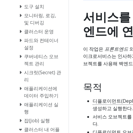
도구 설치
서비스를
모니터링, 로깅,
및 디버깅
엔드에 
클러스터 운영
파드와 컨테이너
설정
이 작업은
프론트엔드
이크로서비스는 인사하기(h
쿠버네티스 오브
브젝트를 사용해 백엔드
젝트 관리
시크릿(Secret) 관
리
목적
애플리케이션에
데이터 주입하기
디플로이먼트(Deplo
애플리케이션 실
생성하고 실행한다.
행
서비스 오브젝트를
잡(Job) 실행
다.
클러스터 내 어플
디플로이먼트 오브