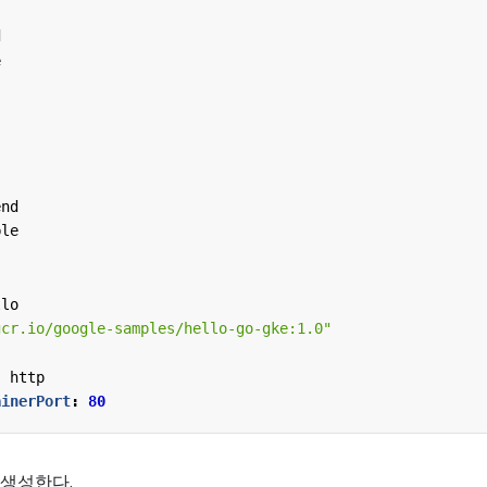
d
e
end
ble
llo
gcr.io/google-samples/hello-go-gke:1.0"
:
http
ainerPort
:
80
생성한다.