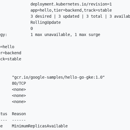
             deployment.kubernetes.io/revision=1

             app=hello,tier=backend,track=stable

             3 desired | 3 updated | 3 total | 3 availab
             RollingUpdate

             0

gy:          1 max unavailable, 1 max surge

=hello

r=backend

ck=stable

     "gcr.io/google-samples/hello-go-gke:1.0"

     80/TCP

     <none>

     <none>

     <none>

tus  Reason

---  ------

e    MinimumReplicasAvailable
