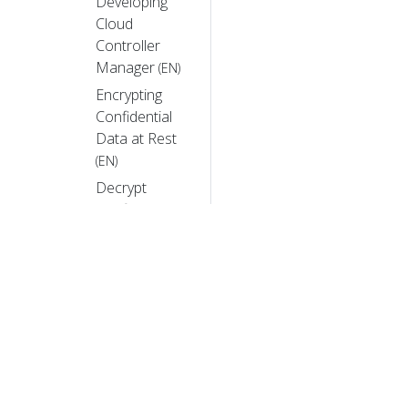
Developing
Cloud
Controller
Manager
(EN)
Encrypting
Confidential
Data at Rest
(EN)
Decrypt
Confidential
Data that is
Already
Encrypted at
Rest
(EN)
IP
Masquerade
Agent User
Guide
(EN)