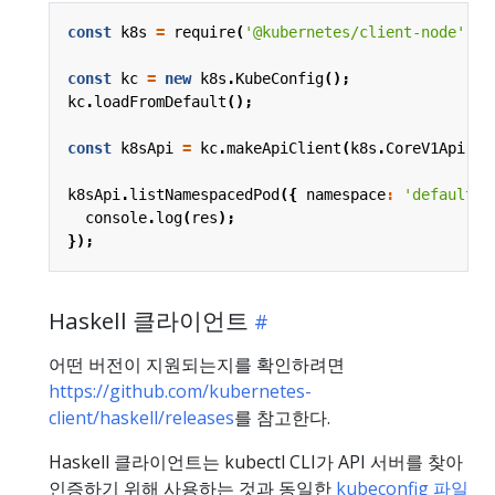
const
k8s
=
require
(
'@kubernetes/client-node'
);
const
kc
=
new
k8s
.
KubeConfig
();
kc
.
loadFromDefault
();
const
k8sApi
=
kc
.
makeApiClient
(
k8s
.
CoreV1Api
);
k8sApi
.
listNamespacedPod
({
namespace
:
'default'
console
.
log
(
res
);
});
Haskell 클라이언트
어떤 버전이 지원되는지를 확인하려면
https://github.com/kubernetes-
client/haskell/releases
를 참고한다.
Haskell 클라이언트는 kubectl CLI가 API 서버를 찾아
인증하기 위해 사용하는 것과 동일한
kubeconfig 파일