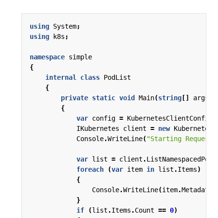
using
System
;
using
k8s
;
namespace
simple
{
internal
class
PodList
{
private
static
void
Main
(
string
[]
args
)
{
var
config
=
KubernetesClientConfigu
IKubernetes
client
=
new
Kubernetes
(
Console
.
WriteLine
(
"Starting Request!
var
list
=
client
.
ListNamespacedPod
(
foreach
(
var
item
in
list
.
Items
)
{
Console
.
WriteLine
(
item
.
Metadata
.
}
if
(
list
.
Items
.
Count
==
0
)