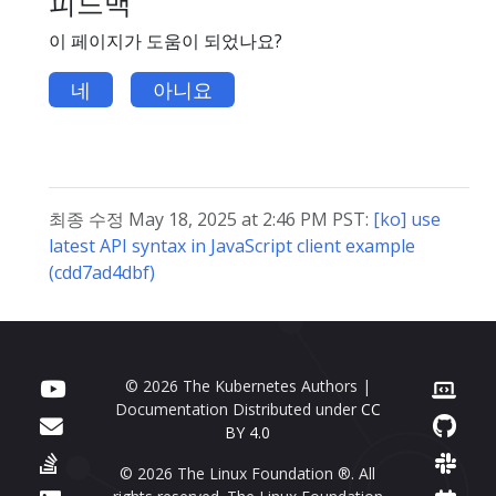
피드백
이 페이지가 도움이 되었나요?
네
아니요
최종 수정 May 18, 2025 at 2:46 PM PST:
[ko] use
latest API syntax in JavaScript client example
(cdd7ad4dbf)
© 2026 The Kubernetes Authors |
Documentation Distributed under
CC
BY 4.0
© 2026 The Linux Foundation ®. All