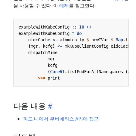
을 사용할 수 있다. 이
예제
를 참고한다.
exampleWithKubeConfig
::
IO
()
exampleWithKubeConfig
=
do
oidcCache
<-
atomically
$
newTVar
$
Map
.
from
(
mgr
,
kcfg
)
<-
mkKubeClientConfig
oidcCache
dispatchMime
mgr
kcfg
(
CoreV1
.
listPodForAllNamespaces
(
Acc
>>=
print
다음 내용
파드 내에서 쿠버네티스 API에 접근