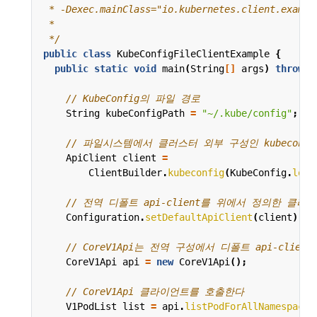
 */
public
class
KubeConfigFileClientExample
{
public
static
void
main
(
String
[]
args
)
throws
// KubeConfig의 파일 경로
String
kubeConfigPath
=
"~/.kube/config"
;
// 파일시스템에서 클러스터 외부 구성인 kubeconfi
ApiClient
client
=
ClientBuilder
.
kubeconfig
(
KubeConfig
.
load
// 전역 디폴트 api-client를 위에서 정의한 클
Configuration
.
setDefaultApiClient
(
client
);
// CoreV1Api는 전역 구성에서 디폴트 api-clien
CoreV1Api
api
=
new
CoreV1Api
();
// CoreV1Api 클라이언트를 호출한다
V1PodList
list
=
api
.
listPodForAllNamespaces