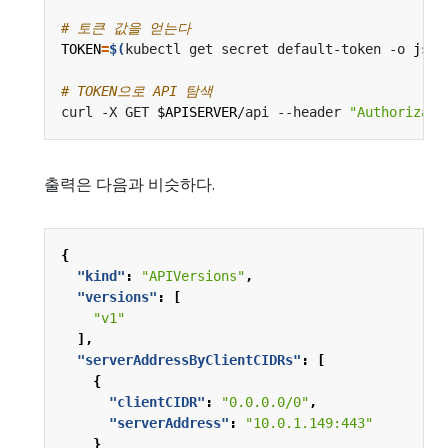
# 토큰 값을 얻는다
TOKEN
=
$(
kubectl get secret default-token -o 
json
# TOKEN으로 API 탐색
curl -X GET 
$APISERVER
/api --header 
"Authorizati
출력은 다음과 비슷하다.
{
"kind"
:
"APIVersions"
,
"versions"
:
[
"v1"
],
"serverAddressByClientCIDRs"
:
[
{
"clientCIDR"
:
"0.0.0.0/0"
,
"serverAddress"
:
"10.0.1.149:443"
}