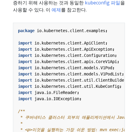
증하기 위해 사용하는 것과 동일한
kubeconfig 파일
을
사용할 수 있다. 이
예제
를 참고한다.
package
io.kubernetes.client.examples
;
import
io.kubernetes.client.ApiClient
;
import
io.kubernetes.client.ApiException
;
import
io.kubernetes.client.Configuration
;
import
io.kubernetes.client.apis.CoreV1Api
;
import
io.kubernetes.client.models.V1Pod
;
import
io.kubernetes.client.models.V1PodList
;
import
io.kubernetes.client.util.ClientBuilder
;
import
io.kubernetes.client.util.KubeConfig
;
import
java.io.FileReader
;
import
java.io.IOException
;