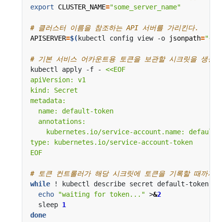
export
CLUSTER_NAME
=
"some_server_name"
# 클러스터 이름을 참조하는 API 서버를 가리킨다.
APISERVER
=
$(
kubectl config view -o 
jsonpath
=
"{.c
# 기본 서비스 어카운트용 토큰을 보관할 시크릿을 생성한
kubectl apply -f - 
EOF
# 토큰 컨트롤러가 해당 시크릿에 토큰을 기록할 때까지 
while
 ! kubectl describe secret default-token 
|
 
echo
"waiting for token..."
 >
&
2
  sleep 
1
done