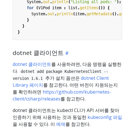
System
.
out
.
println
(
"Listing all pods: "
);
for
(
V1Pod
item
:
list
.
getItems
())
{
System
.
out
.
println
(
item
.
getMetadata
().
getN
}
}
}
dotnet 클라이언트
dotnet 클라이언트
를 사용하려면, 다음 명령을 실행한
다.
dotnet add package KubernetesClient --
추가 설치 옵션은
dotnet Client
version 1.6.1
Library 페이지
를 참고한다. 어떤 버전이 지원되는지
를 확인하려면
https://github.com/kubernetes-
client/csharp/releases
를 참고한다.
dotnet 클라이언트는 kubectl CLI가 API 서버를 찾아
인증하기 위해 사용하는 것과 동일한
kubeconfig 파일
을 사용할 수 있다. 이
예제
를 참고한다.