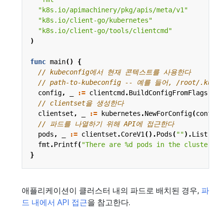
"k8s.io/apimachinery/pkg/apis/meta/v1"
"k8s.io/client-go/kubernetes"
"k8s.io/client-go/tools/clientcmd"
)
func
main
()
{
// kubeconfig에서 현재 콘텍스트를 사용한다
// path-to-kubeconfig -- 예를 들어, /root/.kube
config
,
_
:=
clientcmd
.
BuildConfigFromFlags
(
""
// clientset을 생성한다
clientset
,
_
:=
kubernetes
.
NewForConfig
(
config
// 파드를 나열하기 위해 API에 접근한다
pods
,
_
:=
clientset
.
CoreV1
().
Pods
(
""
).
List
(
co
fmt
.
Printf
(
"There are %d pods in the cluster\n
}
애플리케이션이 클러스터 내의 파드로 배치된 경우,
파
드 내에서 API 접근
을 참고한다.