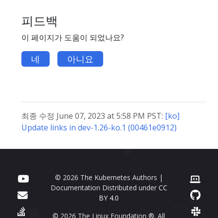
피드백
이 페이지가 도움이 되었나요?
네
아니요
최종 수정 June 07, 2023 at 5:58 PM PST:
[ko]
Update links in dev-1.26-ko.1 (00461e0912)
© 2026 The Kubernetes Authors |
Documentation Distributed under
CC
BY 4.0
© 2026 The Linux Foundation ®. All