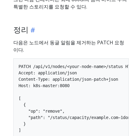
특별한 스토리지를 요청할 수 있다.
정리
다음은 노드에서 동글 알림을 제거하는 PATCH 요청
이다.
PATCH /api/v1/nodes/<your-node-name>/status HTTP/
Accept: application/json

Content-Type: application/json-patch+json

Host: k8s-master:8080

[

  {

    "op": "remove",

    "path": "/status/capacity/example.com~1dongle
  }
