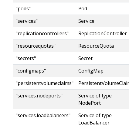
"pods"
Pod
"services"
Service
"replicationcontrollers"
ReplicationController
"resourcequotas"
ResourceQuota
"secrets"
Secret
"configmaps"
ConfigMap
"persistentvolumeclaims"
PersistentVolumeClaim
"services.nodeports"
Service of type
NodePort
"services.loadbalancers"
Service of type
LoadBalancer