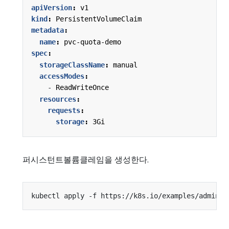
apiVersion
:
v1
kind
:
PersistentVolumeClaim
metadata
:
name
:
pvc-quota-demo
spec
:
storageClassName
:
manual
accessModes
:
- 
ReadWriteOnce
resources
:
requests
:
storage
:
3Gi
퍼시스턴트볼륨클레임을 생성한다.
kubectl apply -f https://k8s.io/examples/admin/r