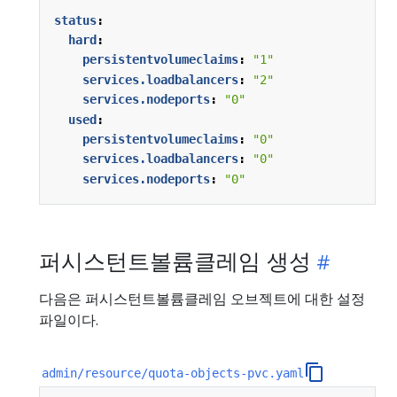
status
:
hard
:
persistentvolumeclaims
:
"1"
services.loadbalancers
:
"2"
services.nodeports
:
"0"
used
:
persistentvolumeclaims
:
"0"
services.loadbalancers
:
"0"
services.nodeports
:
"0"
퍼시스턴트볼륨클레임 생성
다음은 퍼시스턴트볼륨클레임 오브젝트에 대한 설정
파일이다.
admin/resource/quota-objects-pvc.yaml