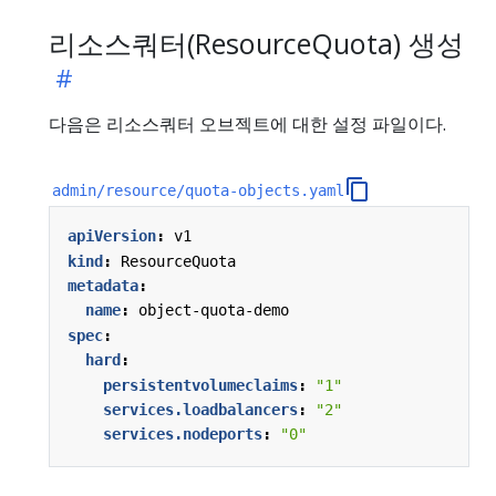
리소스쿼터(ResourceQuota) 생성
다음은 리소스쿼터 오브젝트에 대한 설정 파일이다.
admin/resource/quota-objects.yaml
apiVersion
:
v1
kind
:
ResourceQuota
metadata
:
name
:
object-quota-demo
spec
:
hard
:
persistentvolumeclaims
:
"1"
services.loadbalancers
:
"2"
services.nodeports
:
"0"