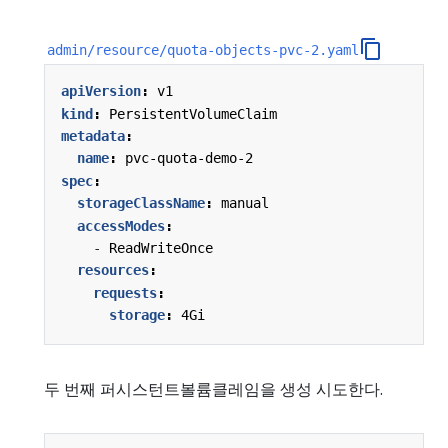
admin/resource/quota-objects-pvc-2.yaml
apiVersion
:
v1
kind
:
PersistentVolumeClaim
metadata
:
name
:
pvc-quota-demo-2
spec
:
storageClassName
:
manual
accessModes
:
- 
ReadWriteOnce
resources
:
requests
:
storage
:
4Gi
두 번째 퍼시스턴트볼륨클레임을 생성 시도한다.