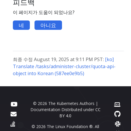
피드백
이 페이지가 도움이 되었나요?
네
아니요
최종 수정 August 19, 2025 at 9:11 PM PST:
[ko]
Translate /tasks/administer-cluster/quota-api-
object into Korean (587ee0e9b5)
© 2026 The Kubernetes Authors |
Documentation Distributed under
CC
BY 4.0
© 2026 The Linux Foundation ®. All