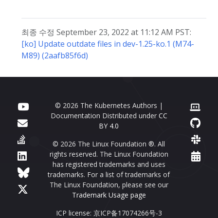
최종 수정 September 23, 2022 at 11:12 AM PST:
[ko] Update outdate files in dev-1.25-ko.1 (M74-
M89) (2aafb85f6d)
© 2026 The Kubernetes Authors |
Documentation Distributed under
CC
BY 4.0
© 2026 The Linux Foundation ®. All
rights reserved. The Linux Foundation
has registered trademarks and uses
trademarks. For a list of trademarks of
The Linux Foundation, please see our
Trademark Usage page
ICP license: 京ICP备17074266号-3