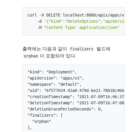
curl -X DELETE localhost:8080/apis/apps/v1/n
    -d 
'{"kind":"DeleteOptions","apiVersion"
    -H 
"Content-Type: application/json"
출력에는 다음과 같이
필드에
finalizers
이 포함되어 있다.
orphan
"kind": "Deployment",

"apiVersion": "apps/v1",

"namespace": "default",

"uid": "6f577034-42a0-479d-be21-78018c466f1f"
"creationTimestamp": "2021-07-09T16:46:37Z",

"deletionTimestamp": "2021-07-09T16:47:08Z",

"deletionGracePeriodSeconds": 0,

"finalizers": [

  "orphan"

],
