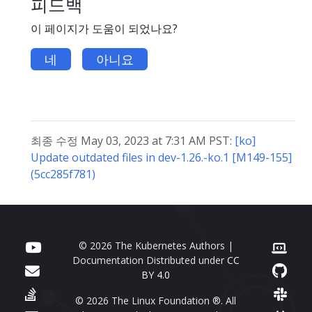
피드백
이 페이지가 도움이 되었나요?
네
아니요
최종 수정 May 03, 2023 at 7:31 AM PST:
[ko]
Update outdated files in dev-1.26.-ko.1 [M149-155]
(5cc285f781)
© 2026 The Kubernetes Authors |
Documentation Distributed under
CC
BY 4.0
© 2026 The Linux Foundation ®. All