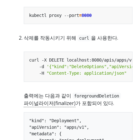
kubectl proxy --port
=
8080
삭제를 작동시키기 위해
을 사용한다.
curl
curl -X DELETE localhost:8080/apis/apps/v1/n
    -d 
'{"kind":"DeleteOptions","apiVersion"
    -H 
"Content-Type: application/json"
출력에는 다음과 같이
foregroundDeletion
파이널라이저(finalizer)
가 포함되어 있다.
"kind": "Deployment",

"apiVersion": "apps/v1",

"metadata": {
