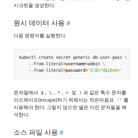
시크릿을 생성한다.
원시 데이터 사용
다음 명령어를 실행한다.
kubectl create secret generic db-user-pass 
    --from-literal
=
username
=
admin 
    --from-literal
=
password
=
'S!B\*d$zDsb='
문자열에서
,
,
,
및
과 같은 특수 문자를
$
\
*
=
!
이스케이프(escape)하기 위해서는 작은따옴표
를
''
사용해야 한다. 그렇지 않으면 셸은 이런 문자들을 해
석한다.
소스 파일 사용