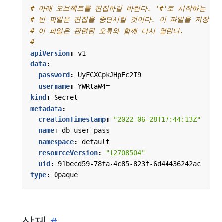
# 아래 오브젝트를 편집하길 바란다. '#'로 시작하는 줄
# 빈 파일은 편집을 중단시킬 것이다. 이 파일을 저장하
# 이 파일은 관련된 오류와 함께 다시 열린다.
#
apiVersion
:
v1
data
:
password
:
UyFCXCpkJHpEc2I9
username
:
YWRtaW4=
kind
:
Secret
metadata
:
creationTimestamp
:
"2022-06-28T17:44:13Z"
name
:
db-user-pass
namespace
:
default
resourceVersion
:
"12708504"
uid
:
91becd59-78fa-4c85-823f-6d44436242ac
type
:
Opaque
삭제