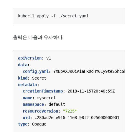
출력은 다음과 유사하다.
apiVersion
:
v1
data
:
config.yaml
:
YXBpVXJsOiAiaHR0cHM6Ly9teS5hcGkuY
kind
:
Secret
metadata
:
creationTimestamp
:
2018-11-15T20:40:59Z
name
:
mysecret
namespace
:
default
resourceVersion
:
"7225"
uid
:
c280ad2e-e916-11e8-98f2-025000000001
type
:
Opaque