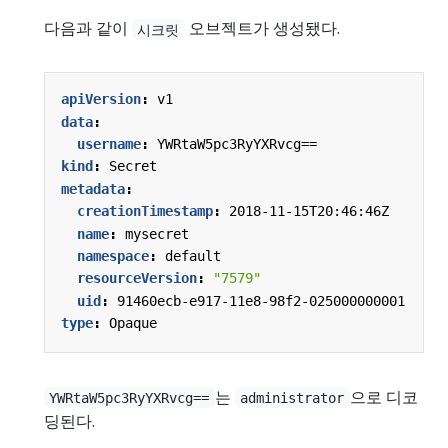
다음과 같이
오브젝트가 생성됐다.
시크릿
apiVersion
:
v1
data
:
username
:
YWRtaW5pc3RyYXRvcg==
kind
:
Secret
metadata
:
creationTimestamp
:
2018-11-15T20:46:46Z
name
:
mysecret
namespace
:
default
resourceVersion
:
"7579"
uid
:
91460ecb-e917-11e8-98f2-025000000001
type
:
Opaque
는
으로 디코
YWRtaW5pc3RyYXRvcg==
administrator
딩된다.