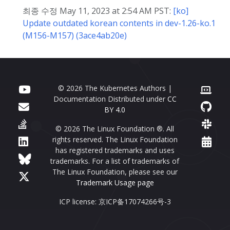
최종 수정 May 11, 2023 at 2:54 AM PST:
[ko]
Update outdated korean contents in dev-1.26-ko.1
(M156-M157) (3ace4ab20e)
© 2026 The Kubernetes Authors |
Documentation Distributed under
CC
BY 4.0
© 2026 The Linux Foundation ®. All
rights reserved. The Linux Foundation
has registered trademarks and uses
trademarks. For a list of trademarks of
The Linux Foundation, please see our
Trademark Usage page
ICP license: 京ICP备17074266号-3