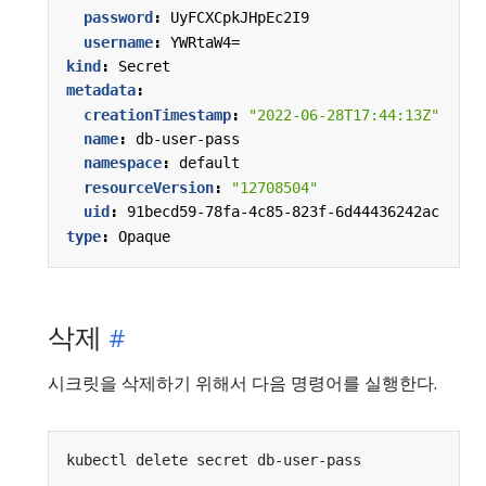
password
:
UyFCXCpkJHpEc2I9
username
:
YWRtaW4=
kind
:
Secret
metadata
:
creationTimestamp
:
"2022-06-28T17:44:13Z"
name
:
db-user-pass
namespace
:
default
resourceVersion
:
"12708504"
uid
:
91becd59-78fa-4c85-823f-6d44436242ac
type
:
Opaque
삭제
시크릿을 삭제하기 위해서 다음 명령어를 실행한다.