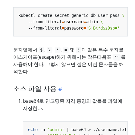
kubectl create secret generic db-user-pass 
    --from-literal
=
username
=
admin 
    --from-literal
=
password
=
'S!B\*d$zDsb='
문자열에서
,
,
,
및
과 같은 특수 문자를
$
\
*
=
!
이스케이프(escape)하기 위해서는 작은따옴표
를
''
사용해야 한다. 그렇지 않으면 셸은 이런 문자들을 해
석한다.
소스 파일 사용
base64로 인코딩된 자격 증명의 값들을 파일에
저장한다.
echo
 -n 
'admin'
|