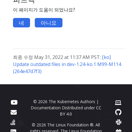
이 페이지가 도움이 되었나요?
네
아니요
최종 수정 May 31, 2022 at 11:37 AM PST:
[ko]
Update outdated files in dev-1.24-ko.1 M99-M114
(264e47d7f3)
© 2026 The Kubernetes Authors |
Documentation Distributed under
CC
BY 4.0
© 2026 The Linux Foundation ®. All
rights reserved. The Linux Foundation