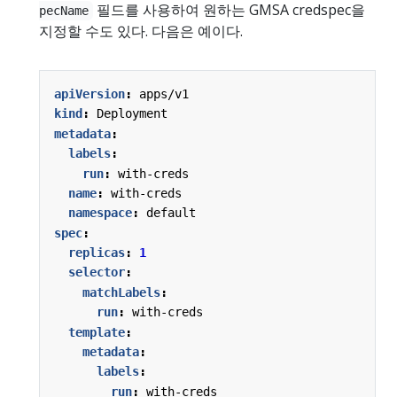
필드를 사용하여 원하는 GMSA credspec을
pecName
지정할 수도 있다. 다음은 예이다.
apiVersion
:
apps/v1
kind
:
Deployment
metadata
:
labels
:
run
:
with-creds
name
:
with-creds
namespace
:
default
spec
:
replicas
:
1
selector
:
matchLabels
:
run
:
with-creds
template
:
metadata
:
labels
:
run
:
with-creds