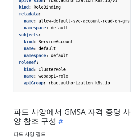
apiVersion
:
rbac.authorization.k8s.io/v1
kind
:
RoleBinding
metadata
:
name
:
allow-default-svc-account-read-on-gmsa-W
namespace
:
default
subjects
:
- 
kind
:
ServiceAccount
name
:
default
namespace
:
default
roleRef
:
kind
:
ClusterRole
name
:
webapp1-role
apiGroup
:
rbac.authorization.k8s.io
파드 사양에서 GMSA 자격 증명 사
양 참조 구성
파드 사양 필드