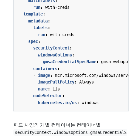
matchLabels
:
run
:
with-creds
template
:
metadata
:
labels
:
run
:
with-creds
spec
:
securityContext
:
windowsOptions
:
gmsaCredentialSpecName
:
gmsa-webapp1
containers
:
- 
image
:
mcr.microsoft.com/windows/serverc
imagePullPolicy
:
Always
name
:
iis
nodeSelector
:
kubernetes.io/os
:
windows
파드 사양의 개별 컨테이너는 컨테이너별
securityContext.windowsOptions.gmsaCredentialS