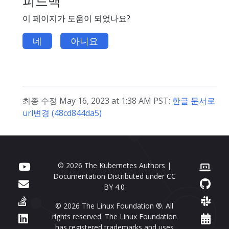
피드백
이 페이지가 도움이 되었나요?
네
아니요
최종 수정 May 16, 2023 at 1:38 AM PST:
한글 문서로
url변경 (48cd844da5)
© 2026 The Kubernetes Authors |
Documentation Distributed under
CC
BY 4.0
© 2026 The Linux Foundation ®. All
rights reserved. The Linux Foundation
has registered trademarks and uses