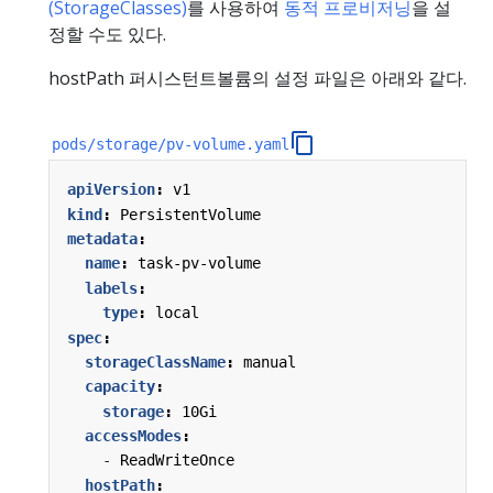
(StorageClasses)
를 사용하여
동적 프로비저닝
을 설
정할 수도 있다.
hostPath 퍼시스턴트볼륨의 설정 파일은 아래와 같다.
pods/storage/pv-volume.yaml
apiVersion
:
v1
kind
:
PersistentVolume
metadata
:
name
:
task-pv-volume
labels
:
type
:
local
spec
:
storageClassName
:
manual
capacity
:
storage
:
10Gi
accessModes
:
- 
ReadWriteOnce
hostPath
: