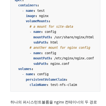
containers
:
- 
name
:
test
image
:
nginx
volumeMounts
:
# a mount for site-data
- 
name
:
config
mountPath
:
/usr/share/nginx/html
subPath
:
html
# another mount for nginx config
- 
name
:
config
mountPath
:
/etc/nginx/nginx.conf
subPath
:
nginx.conf
volumes
:
- 
name
:
config
persistentVolumeClaim
:
claimName
:
test-nfs-claim
하나의 퍼시스턴트볼륨을 nginx 컨테이너의 두 경로