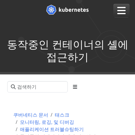
동작중인 컨테이너의 셸에
접근하기
쿠버네티스 문서
태스크
모니터링, 로깅, 및 디버깅
애플리케이션 트러블슈팅하기