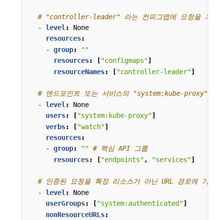
# "controller-leader" 라는 컨피그맵에 요청을 기
- 
level
:
None
resources
:
- 
group
:
""
resources
:
[
"configmaps"
]
resourceNames
:
[
"controller-leader"
]
# 엔드포인트 또는 서비스의 "system:kube-proxy
- 
level
:
None
users
:
[
"system:kube-proxy"
]
verbs
:
[
"watch"
]
resources
:
- 
group
:
""
# 핵심 API 그룹
resources
:
[
"endpoints"
,
"services"
]
# 인증된 요청을 특정 리소스가 아닌 URL 경로에 기록
- 
level
:
None
userGroups
:
[
"system:authenticated"
]
nonResourceURLs
: