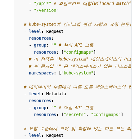
- 
"/api*"
# 와일드카드 매칭(wildcard matching)
- 
"/version"
# kube-system에 컨피그맵 변경 사항의 요청 본문을 
- 
level
:
Request
resources
:
- 
group
:
""
# 핵심 API 그룹
resources
:
[
"configmaps"
]
# 이 정책은 "kube-system" 네임스페이스의 리소
# 빈 문자열 "" 은 네임스페이스가 없는 리소스를 
namespaces
:
[
"kube-system"
]
# 메타데이터 수준에서 다른 모든 네임스페이스의 컨피
- 
level
:
Metadata
resources
:
- 
group
:
""
# 핵심 API 그룹
resources
:
[
"secrets"
,
"configmaps"
]
# 요청 수준에서 코어 및 확장에 있는 다른 모든 리소
- 
level
:
Request