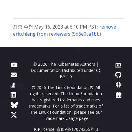
최종 수정 May 16, 2023 at 6:10 PM PST:
remove
ericchiang from reviewers (5d6e0ca1bb)
© 2026 The Kubernetes Authors |
Documentation Distributed under
CC
BY 4.0
© 2026 The Linux Foundation ®. All
rights reserved. The Linux Foundation
has registered trademarks and uses
trademarks. For a list of trademarks of
The Linux Foundation, please see our
Trademark Usage page
ICP license: 京ICP备17074266号-3