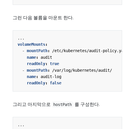
그런 다음 볼륨을 마운트 한다.
...
volumeMounts
:
- 
mountPath
:
/etc/kubernetes/audit-policy.yaml
name
:
audit
readOnly
:
true
- 
mountPath
:
/var/log/kubernetes/audit/
name
:
audit-log
readOnly
:
false
그리고 마지막으로
를 구성한다.
hostPath
...