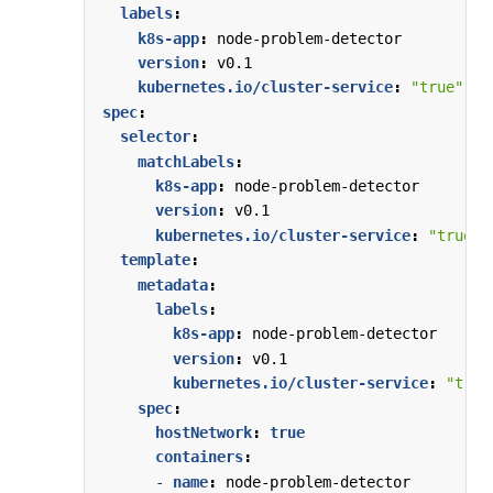
labels
:
k8s-app
:
node-problem-detector
version
:
v0.1
kubernetes.io/cluster-service
:
"true"
spec
:
selector
:
matchLabels
:
k8s-app
:
node-problem-detector  
version
:
v0.1
kubernetes.io/cluster-service
:
"true"
template
:
metadata
:
labels
:
k8s-app
:
node-problem-detector
version
:
v0.1
kubernetes.io/cluster-service
:
"true
spec
:
hostNetwork
:
true
containers
:
- 
name
:
node-problem-detector