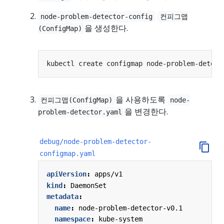
node-problem-detector-config
컨피그맵
을 생성한다.
(ConfigMap)
kubectl create configmap node-problem-detect
을 사용하도록
컨피그맵(ConfigMap)
node-
을 변경한다.
problem-detector.yaml
debug/node-problem-detector-
configmap.yaml
apiVersion
:
apps/v1
kind
:
DaemonSet
metadata
:
name
:
node-problem-detector-v0.1
namespace
:
kube-system