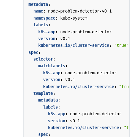
metadata
:
name
:
node-problem-detector-v0.1
namespace
:
kube-system
labels
:
k8s-app
:
node-problem-detector
version
:
v0.1
kubernetes.io/cluster-service
:
"true"
spec
:
selector
:
matchLabels
:
k8s-app
:
node-problem-detector  
version
:
v0.1
kubernetes.io/cluster-service
:
"true"
template
:
metadata
:
labels
:
k8s-app
:
node-problem-detector
version
:
v0.1
kubernetes.io/cluster-service
:
"true
spec
: