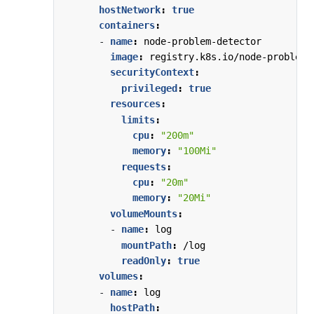
hostNetwork
:
true
containers
:
- 
name
:
node-problem-detector
image
:
registry.k8s.io/node-problem-
securityContext
:
privileged
:
true
resources
:
limits
:
cpu
:
"200m"
memory
:
"100Mi"
requests
:
cpu
:
"20m"
memory
:
"20Mi"
volumeMounts
:
- 
name
:
log
mountPath
:
/log
readOnly
:
true
volumes
:
- 
name
:
log
hostPath
: