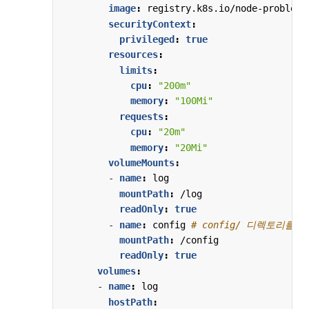
image
:
registry.k8s.io/node-problem-
securityContext
:
privileged
:
true
resources
:
limits
:
cpu
:
"200m"
memory
:
"100Mi"
requests
:
cpu
:
"20m"
memory
:
"20Mi"
volumeMounts
:
- 
name
:
log
mountPath
:
/log
readOnly
:
true
- 
name
:
config
# config/ 디렉토리를 
mountPath
:
/config
readOnly
:
true
volumes
:
- 
name
:
log
hostPath
: