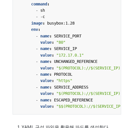
command
:
- 
sh
- -
c
image
:
busybox:1.28
env
:
- 
name
:
SERVICE_PORT
value
:
"80"
- 
name
:
SERVICE_IP
value
:
"172.17.0.1"
- 
name
:
UNCHANGED_REFERENCE
value
:
"$(PROTOCOL)://$(SERVICE_IP):$(
- 
name
:
PROTOCOL
value
:
"https"
- 
name
:
SERVICE_ADDRESS
value
:
"$(PROTOCOL)://$(SERVICE_IP):$(
- 
name
:
ESCAPED_REFERENCE
value
:
"$$(PROTOCOL)://$(SERVICE_IP):$
YAML 구성 파일을 활용해 파드를 생성한다.