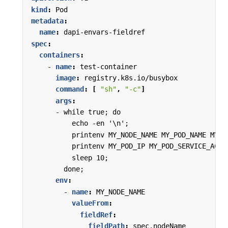
kind
:
Pod
metadata
:
name
:
dapi-envars-fieldref
spec
:
containers
:
- 
name
:
test-container
image
:
registry.k8s.io/busybox
command
:
[
"sh"
,
"-c"
]
args
:
- 
while true; do
echo -en '\n';
printenv MY_NODE_NAME MY_POD_NAME MY_P
printenv MY_POD_IP MY_POD_SERVICE_ACCO
sleep 10;
done;
env
:
- 
name
:
MY_NODE_NAME
valueFrom
:
fieldRef
:
fieldPath
:
spec.nodeName