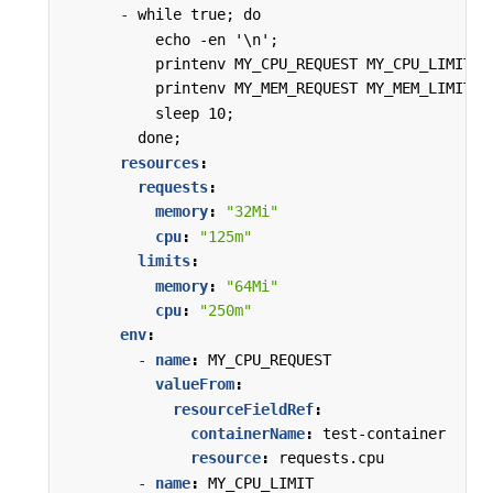
- 
while true; do
echo -en '\n';
printenv MY_CPU_REQUEST MY_CPU_LIMIT;
printenv MY_MEM_REQUEST MY_MEM_LIMIT;
sleep 10;
done;
resources
:
requests
:
memory
:
"32Mi"
cpu
:
"125m"
limits
:
memory
:
"64Mi"
cpu
:
"250m"
env
:
- 
name
:
MY_CPU_REQUEST
valueFrom
:
resourceFieldRef
:
containerName
:
test-container
resource
:
requests.cpu
- 
name
:
MY_CPU_LIMIT