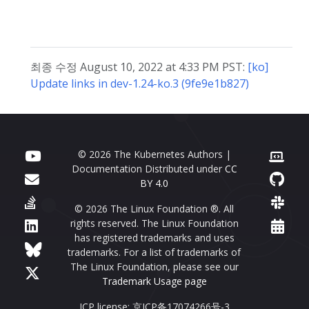
최종 수정 August 10, 2022 at 4:33 PM PST:
[ko]
Update links in dev-1.24-ko.3 (9fe9e1b827)
© 2026 The Kubernetes Authors |
Documentation Distributed under
CC
BY 4.0
© 2026 The Linux Foundation ®. All
rights reserved. The Linux Foundation
has registered trademarks and uses
trademarks. For a list of trademarks of
The Linux Foundation, please see our
Trademark Usage page
ICP license: 京ICP备17074266号-3