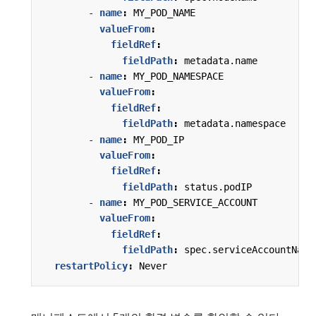
- 
name
:
MY_POD_NAME
valueFrom
:
fieldRef
:
fieldPath
:
metadata.name
- 
name
:
MY_POD_NAMESPACE
valueFrom
:
fieldRef
:
fieldPath
:
metadata.namespace
- 
name
:
MY_POD_IP
valueFrom
:
fieldRef
:
fieldPath
:
status.podIP
- 
name
:
MY_POD_SERVICE_ACCOUNT
valueFrom
:
fieldRef
:
fieldPath
:
spec.serviceAccountName
restartPolicy
:
Never