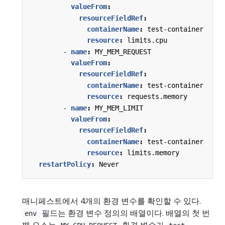
valueFrom
:
resourceFieldRef
:
containerName
:
test-container
resource
:
limits.cpu
- 
name
:
MY_MEM_REQUEST
valueFrom
:
resourceFieldRef
:
containerName
:
test-container
resource
:
requests.memory
- 
name
:
MY_MEM_LIMIT
valueFrom
:
resourceFieldRef
:
containerName
:
test-container
resource
:
limits.memory
restartPolicy
:
Never
매니페스트에서 4개의 환경 변수를 확인할 수 있다.
필드는 환경 변수 정의의 배열이다. 배열의 첫 번
env
째 요소는
환경 변수가