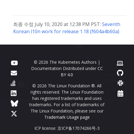
최종 수정 July 10, 2020 at 12:38 PM PST:
Seventh
Korean l10n work for release 1.18 (f604a4b60a)
© 2026 The Kubernetes Authors |
Documentation Distributed under
CC
BY 4.0
© 2026 The Linux Foundation ®. All
rights reserved. The Linux Foundation
has registered trademarks and uses
trademarks. For a list of trademarks of
The Linux Foundation, please see our
Trademark Usage page
ICP license: 京ICP备17074266号-3